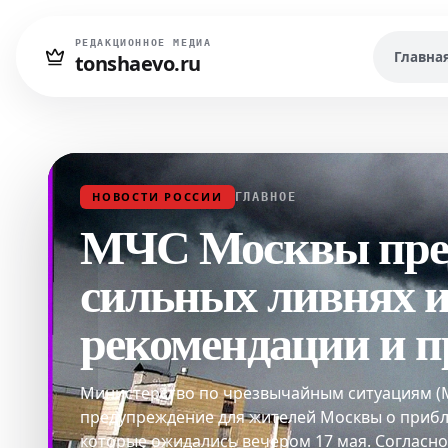
РЕДАКЦИОННОЕ МЕДИА
Главна
tonshaevo.ru
НОВОСТИ РОССИИ
ГЛАВНОЕ
МЧС Москвы пред
сильных ливнях и 
рекомендации и п
Министерство по чрезвычайным ситуациям (
предупреждение для жителей Москвы о прибл
которые ожидались вечером 17 мая. Согласн