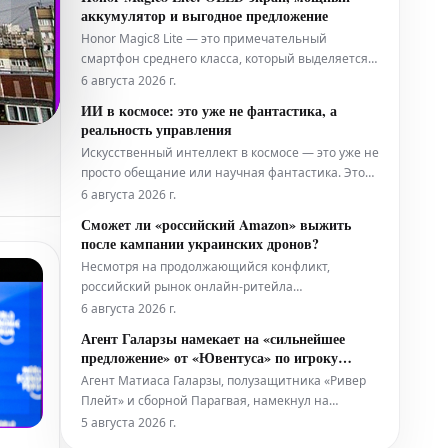
единственная сложная задача, стоящая перед
аккумулятор и выгодное предложение
ведомством.
Honor Magic8 Lite — это примечательный
смартфон среднего класса, который выделяется
своими удивительно продвинутыми
6 августа 2026 г.
техническими характеристиками. Это новое
ИИ в космосе: это уже не фантастика, а
устройство в настоящее время предлагается в
реальность управления
рамках специальной акции, что делает его еще
Искусственный интеллект в космосе — это уже не
более привлекательным приобретением.
просто обещание или научная фантастика. Это
действующая, решающая операционная
6 августа 2026 г.
реальность, которая уже применяется
Сможет ли «российский Amazon» выжить
повсеместно. Он активно используется: от
после кампании украинских дронов?
телескопов, ежедневно генерирующих
Несмотря на продолжающийся конфликт,
петабайты данных, до марсоходов, которые
российский рынок онлайн-ритейла
самостоятельно о
продемонстрировал заметную устойчивость и
6 августа 2026 г.
активный рост. Однако недавние атаки
Агент Галарзы намекает на «сильнейшее
беспилотников, направленные на Wildberries,
предложение» от «Ювентуса» по игроку
одного из крупнейших игроков электронной
сборной Парагвая
Агент Матиаса Галарзы, полузащитника «Ривер
коммерции в России, теперь угрожают нарушить
Плейт» и сборной Парагвая, намекнул на
эту поло
предмет интереса со стороны туринского
5 августа 2026 г.
«Ювентуса». 24-летний футболист уже успел