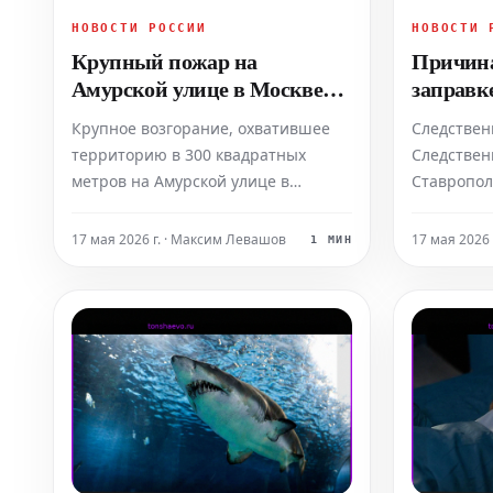
НОВОСТИ РОССИИ
НОВОСТИ 
Крупный пожар на
Причина
Амурской улице в Москве
заправк
ликвидирован
назвал 
Крупное возгорание, охватившее
Следствен
задержа
территорию в 300 квадратных
Следствен
метров на Амурской улице в
Ставропол
Москве, полностью ликвидировано.
воскресен
Пожар произошел на открытой
мощного в
17 мая 2026 г. · Максим Левашов
17 мая 2026 
1 МИН
площадке, где хранились
возгорани
отделочные материалы, неподалеку
станции в
от станции метро «Черкизовская».
использов
По данным столичного управления
отвечающ
МЧС, в результате инци
безопасно