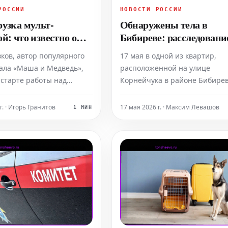
РОССИИ
НОВОСТИ РОССИИ
рузка мульт-
Обнаружены тела в
й: что известно о
Бибиреве: расследовани
етражном фильме
насильственной смерти
вков, автор популярного
17 мая в одной из квартир,
 Медведь»
Москве
ала «Маша и Медведь»,
расположенной на улице
 старте работы над
Корнейчука в районе Бибире
олнометражным
(Северо-Восточный
нным фильмом в рамках
административный округ Мос
г. · Игорь Гранитов
17 мая 2026 г. · Максим Левашов
1 МИН
шизы. Он отметил, что
были обнаружены тела мужч
роект ознаменует собой
женщины. Признаки
резагрузку знакомой
насильственной смерти в вид
, представив свежий
множественных телесных
й подход и совершенн
повреждений были зафиксир
при осмотре. По факту произ