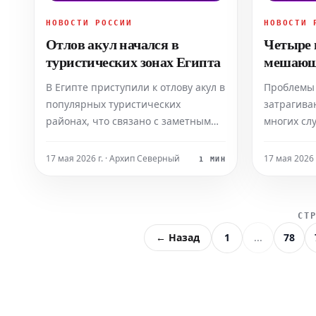
НОВОСТИ РОССИИ
НОВОСТИ 
Отлов акул начался в
Четыре 
туристических зонах Египта
мешающи
взгляд 
В Египте приступили к отлову акул в
Проблемы 
популярных туристических
затрагива
районах, что связано с заметным
многих сл
увеличением их популяции после
в серьёзн
открытия сезона. Повышенная
нашем пов
17 мая 2026 г. · Архип Северный
17 мая 2026 
1 МИН
активность акул, особенно вблизи
жизни. По
берегов Хургады и Шарм-эш-
медицинск
Шейха, объясняется присутствием
Александр
СТ
больших косяков рыбы на
наши прив
← Назад
1
...
78
мелководье. В ответ
главным п