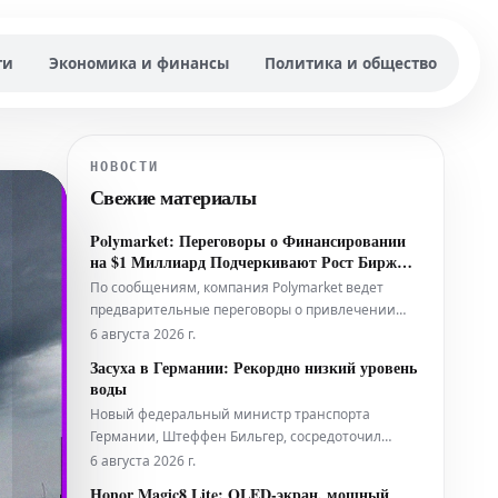
ти
Экономика и финансы
Политика и общество
НОВОСТИ
Свежие материалы
Polymarket: Переговоры о Финансировании
на $1 Миллиард Подчеркивают Рост Бирж
США при Оценке в $20 Миллиардов
По сообщениям, компания Polymarket ведет
предварительные переговоры о привлечении
около 1 миллиарда долларов инвестиций, при
6 августа 2026 г.
этом ее оценка может превысить 20 миллиардов
Засуха в Германии: Рекордно низкий уровень
долларов. Этот потенциальный раунд
воды
финансирования рассматривается как важный
Новый федеральный министр транспорта
показатель быстрого роста и возрастающей
Германии, Штеффен Бильгер, сосредоточил
значимо
внимание на критически низком уровне воды в
6 августа 2026 г.
Рейне. Однако эта ситуация — далеко не
Honor Magic8 Lite: OLED-экран, мощный