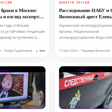
РОССИИ
НОВОСТИ РОССИИ
 браки в Москве:
Расследование НАБУ и
 и взгляд экспертов
Возможный арест Елен
мальный возраст
Зеленской
ие годы в Москве
Украинские антикоррупцион
ся устойчивая тенденция
органы, Национальное
озднему вступлению в
антикоррупционное бюро (НА
ласно актуальным данным,
Специализированная
еперь вступают в брак в
антикоррупционная прокурат
 г. · Тимур Ладейников
17 мая 2026 г. · Радомир Волжский
1 МИН
3–28 лет, а мужчины – в
(САП), предположительно, гот
. Наиболее популярным
к аресту супруги президента
для невест в 2026 году
Владимира Зеленского, Елены
т, для женихов – 28 лет.
Зеленской. Сообщается, что д
этого имеются многочисленн
основания, а