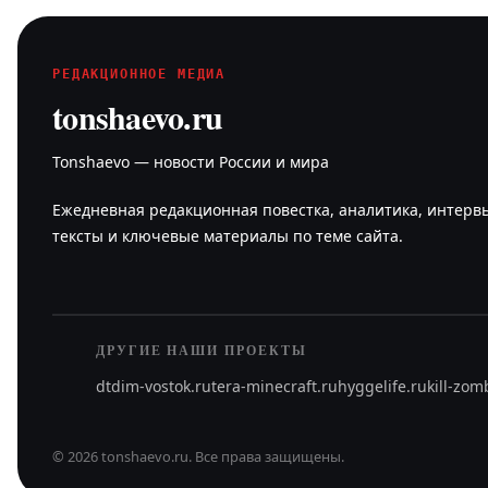
РЕДАКЦИОННОЕ МЕДИА
tonshaevo.ru
Tonshaevo — новости России и мира
Ежедневная редакционная повестка, аналитика, интерв
тексты и ключевые материалы по теме сайта.
ДРУГИЕ НАШИ ПРОЕКТЫ
dtdim-vostok.ru
tera-minecraft.ru
hyggelife.ru
kill-zom
©
2026
tonshaevo.ru
.
Все права защищены.