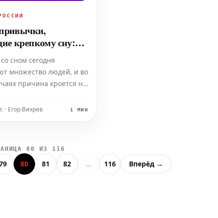
РОССИИ
привычки,
е крепкому сну:
сомнолога
со сном сегодня
ют множество людей, и во
учаях причина кроется не
ых заболеваниях, а в
седневном образе
г. · Егор Вихрев
1 МИН
 словам кандидата
их наук, сомнолога
а Казаченко, именно
РАНИЦА 80 ИЗ 116
ычки часто становятся
79
80
81
82
...
116
Вперёд →
репятствием на пути к