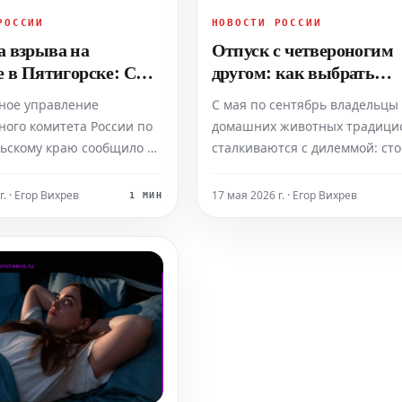
РОССИИ
НОВОСТИ РОССИИ
 взрыва на
Отпуск с четвероногим
е в Пятигорске: СК
другом: как выбрать
подробности и
транспорт и снизить стр
ное управление
С мая по сентябрь владельцы
л ответственного
питомца
ного комитета России по
домашних животных традици
ьскому краю сообщило в
сталкиваются с дилеммой: сто
ье, 17 мая, что причиной
брать питомца в отпуск и как
зрыва и последующего
транспорта выбрать, чтобы
г. · Егор Вихрев
17 мая 2026 г. · Егор Вихрев
1 МИН
я на автозаправочной
путешествие было максималь
 Пятигорске стало
комфортным для четвероного
ание оборудования, не
друга. Ветеринар Михаил Ше
его нормам
отмечает, что способность
сти. Согласно официаль
животных переносить по