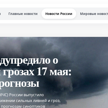
я
Главные новости
Новости России
Мировые новос
упредило о
грозах 17 мая:
рогнозы
МЧС) России выпустило
ижении сильных ливней и гроз,
о прогнозам синоптиков