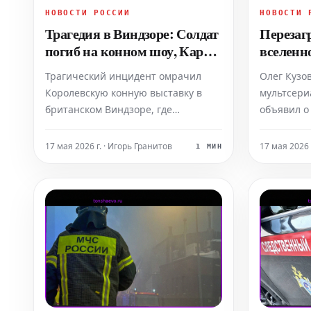
НОВОСТИ РОССИИ
НОВОСТИ 
Трагедия в Виндзоре: Солдат
Перезаг
погиб на конном шоу, Карл
вселенно
III потрясен
полном
Трагический инцидент омрачил
Олег Кузо
«Маша и
Королевскую конную выставку в
мультсери
британском Виндзоре, где
объявил о
военнослужащий скончался в
первым п
результате падения с лошади.
анимацио
17 мая 2026 г. · Игорь Гранитов
17 мая 2026 
1 МИН
Происшествие, по сообщениям,
этой фран
произошло вечером 15 мая, около
будущий п
19:00 по местному времени, когда
полную пе
солдат из королевского отряда
вселенной
покидал арену. Несмотря на
творчески