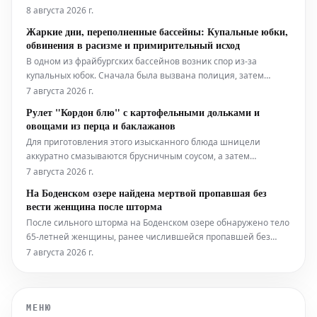
форвард активно ищет новый клуб на предстоящий сезон
8 августа 2026 г.
2026-27. Тем не менее, согласно последним данным,
Жаркие дни, переполненные бассейны: Купальные юбки,
возможность перехода в Саудовскую Аравию также
обвинения в расизме и примирительный исход
становится всё более реальным вариант
В одном из фрайбургских бассейнов возник спор из-за
купальных юбок. Сначала была вызвана полиция, затем
состоялся диалог. Это лишь один из примеров того, какие
7 августа 2026 г.
разногласия и вопросы решаются на краю бассейна в летний
Рулет "Кордон блю" с картофельными дольками и
период.
овощами из перца и баклажанов
Для приготовления этого изысканного блюда шницели
аккуратно смазываются брусничным соусом, а затем
начиняются слоями ветчины и сыра. После этого они
7 августа 2026 г.
тщательно сворачиваются в рулет и обжариваются до
На Боденском озере найдена мертвой пропавшая без
золотистой корочки. Подаётся рулет "Кордон блю" с гарниром
вести женщина после шторма
из хрустящих картофельных долек и све
После сильного шторма на Боденском озере обнаружено тело
65-летней женщины, ранее числившейся пропавшей без
вести. По данным полиции, она упала в воду с моторной
7 августа 2026 г.
лодки во время бури и погибла.
МЕНЮ