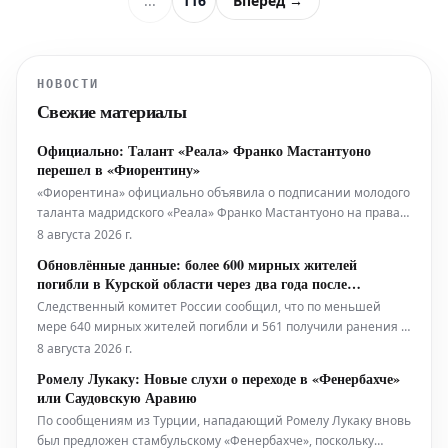
...
116
Вперёд →
НОВОСТИ
Свежие материалы
Официально: Талант «Реала» Франко Мастантуоно
перешел в «Фиорентину»
«Фиорентина» официально объявила о подписании молодого
таланта мадридского «Реала» Франко Мастантуоно на правах
сезонной аренды. 18-летний Мастантуоно присоединяется к
8 августа 2026 г.
«Фиорентине» по прямой арендной сделке, которая не
Обновлённые данные: более 600 мирных жителей
включает опции или обязательства выкупа. Также не будет
погибли в Курской области через два года после
автоматического
вторжения
Следственный комитет России сообщил, что по меньшей
мере 640 мирных жителей погибли и 561 получили ранения в
ходе оккупации украинскими силами юго-западной Курской
8 августа 2026 г.
области. Эти данные были обнародованы в четверг, в
Ромелу Лукаку: Новые слухи о переходе в «Фенербахче»
годовщину неожиданного трансграничного вторжения.
или Саудовскую Аравию
Обновлённая цифра от главного
По сообщениям из Турции, нападающий Ромелу Лукаку вновь
был предложен стамбульскому «Фенербахче», поскольку