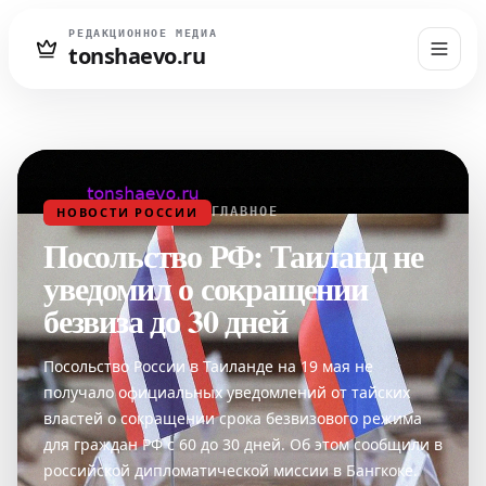
РЕДАКЦИОННОЕ МЕДИА
tonshaevo.ru
НОВОСТИ РОССИИ
ГЛАВНОЕ
Посольство РФ: Таиланд не
уведомил о сокращении
безвиза до 30 дней
Посольство России в Таиланде на 19 мая не
получало официальных уведомлений от тайских
властей о сокращении срока безвизового режима
для граждан РФ с 60 до 30 дней. Об этом сообщили в
российской дипломатической миссии в Бангкоке.