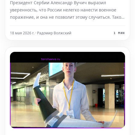
Президент Сербии Александр Вучич выразил
уверенность, что России нелегко нанести военное
поражение, и она не позволит этому случиться. Такое
заявление глава сербского государства сделал,
комментируя атаки беспилотных летательных
18 мая 2026 г. · Радомир Волжский
1 МИН
аппаратов, направленных на российские территории.
Вучич отмети