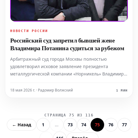
НОВОСТИ РОССИИ
Российский суд запретил бывшей жене
Владимира Потанина судиться за рубежом
Арбитражный суд города Москвы полностью
удовлетворил исковое заявление президента
металлургической компании «Норникель» Владимира
Потанина против его бывшей супруги Наталии
Потаниной. Согласно решению, вынесенному 18 мая
18 мая 2026 г. · Радомир Волжский
1 МИН
и зафиксированному в карточке дела, Наталье
Потаниной теперь запрещено про
СТРАНИЦА 75 ИЗ 116
← Назад
1
...
73
74
75
76
77