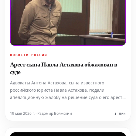
НОВОСТИ РОССИИ
Арест сына Павла Астахова обжалован в
суде
Адвокаты Антона Астахова, сына известного
российского юриста Павла Астахова, подали
апелляционную жалобу на решение суда о его аресте.
Астахов-младший обвиняется в совершении особо
крупного мошенничества. Информацию о
19 мая 2026 г. · Радомир Волжский
1 МИН
поступлении апелляции в один из судов Москвы
подтверждают судебные матери