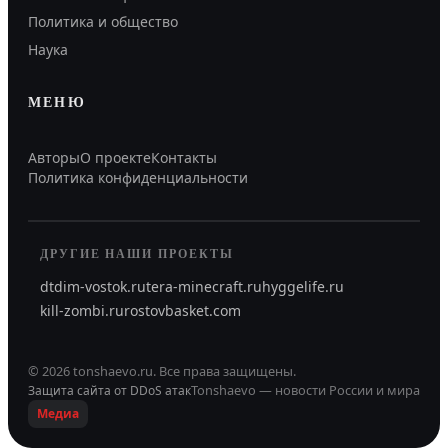
Политика и общество
Наука
МЕНЮ
Авторы
О проекте
Контакты
Политика конфиденциальности
ДРУГИЕ НАШИ ПРОЕКТЫ
dtdim-vostok.ru
tera-minecraft.ru
hyggelife.ru
kill-zombi.ru
rostovbasket.com
©
2026
tonshaevo.ru
.
Все права защищены.
Tonshaevo — новости России и мира
Защита сайта от DDoS атак
Медиа