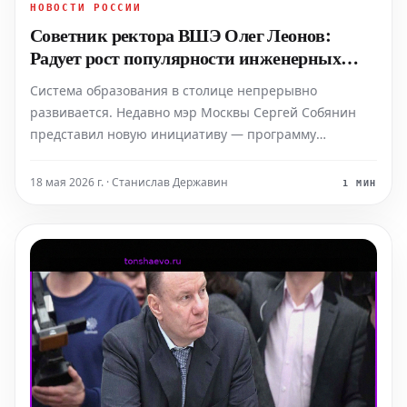
НОВОСТИ РОССИИ
Советник ректора ВШЭ Олег Леонов:
Радует рост популярности инженерных
профессий
Система образования в столице непрерывно
развивается. Недавно мэр Москвы Сергей Собянин
представил новую инициативу — программу
профориентации для старшеклассников,
большинство из которых планируют продолжить
18 мая 2026 г. · Станислав Державин
1 МИН
обучение в вузах. Мы обратились к Олегу Леонову,
советнику ректора НИУ «Высшая школа