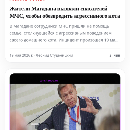
Жители Магадана вызвали спасателей
МЧС, чтобы обезвредить агрессивного кота
В Магадане сотрудники МЧС пришли на помощь
семье, столкнувшейся с агрессивным поведением
своего домашнего кота. Инцидент произошел 19 мая,
когда животное неожиданно проявило агрессию по
отношению к хозяевам, нападая на них. Хозяева
19 мая 2026 г. · Леонид Студеницкий
1 МИН
оказались бессильны перед внезапной агрессией
питомца. Не с