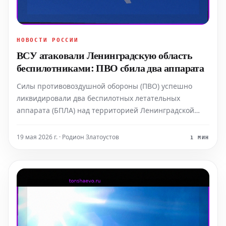
НОВОСТИ РОССИИ
ВСУ атаковали Ленинградскую область
беспилотниками: ПВО сбила два аппарата
Силы противовоздушной обороны (ПВО) успешно
ликвидировали два беспилотных летательных
аппарата (БПЛА) над территорией Ленинградской
области. Об этом во вторник, 19 мая,
проинформировал глава региона Александр
19 мая 2026 г. · Родион Златоустов
1 МИН
Дрозденко. Губернатор подтвердил, что "силами ПВО
сбито 2 БПЛА над территорией Лен