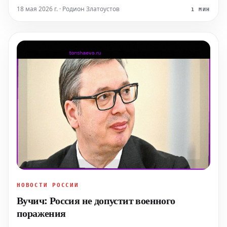
иск ЦБ РФ. Об этом Euroclear сообщил в понедельник,
18 мая 2026 г. · Родион Златоустов
1 МИН
18 мая. «Активы Центрального банка России,
находящиеся в Eur
НОВОСТИ РОССИИ
Вучич: Россия не допустит военного
поражения