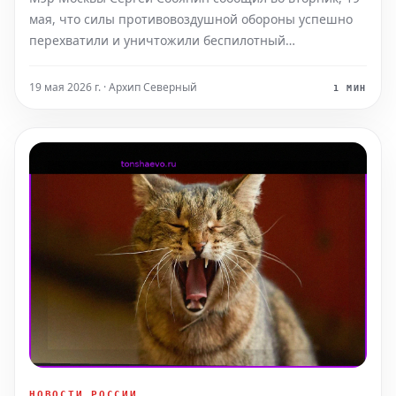
мая, что силы противовоздушной обороны успешно
перехватили и уничтожили беспилотный
летательный аппарат, направлявшийся в сторону
столицы. Он уточнил в своих официальных
19 мая 2026 г. · Архип Северный
1 МИН
сообщениях, что "атака еще одного БПЛА отражена".
На месте обнаружения
НОВОСТИ РОССИИ