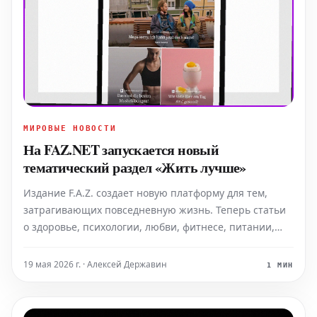
МИРОВЫЕ НОВОСТИ
На FAZ.NET запускается новый
тематический раздел «Жить лучше»
Издание F.A.Z. создает новую платформу для тем,
затрагивающих повседневную жизнь. Теперь статьи
о здоровье, психологии, любви, фитнесе, питании,
семье, стиле и многом другом будут собраны в одном
разделе на FAZ.NET.
19 мая 2026 г. · Алексей Державин
1 МИН