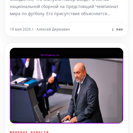
национальной сборной на предстоящий Чемпионат
мира по футболу. Его присутствие объясняется
уникальным воздействием, которое он оказывает как
на своих товарищей по команде, так и на
19 мая 2026 г. · Алексей Державин
1 МИН
противников — эффект, который Оливер Бауманн, по
мнению экспертов, не
МИРОВЫЕ НОВОСТИ