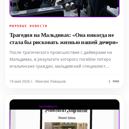
МИРОВЫЕ НОВОСТИ
Трагедия на Мальдивах: «Она никогда не
стала бы рисковать жизнью нашей дочери»
После трагического происшествия с дайверами на
Мальдивах, в результате которого погибли пятеро
итальянских граждан, мальдивский специалист
выдвигает серьезные обвинения. По его словам,
дайверы пренебрегли установленными правилами
19 мая 2026 г. · Максим Левашов
1 МИН
безопасности. Однако муж одной из погибших,
морского биолога, кат