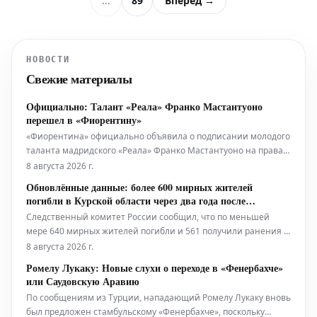
...
89
Вперёд →
НОВОСТИ
Свежие материалы
Официально: Талант «Реала» Франко Мастантуоно
перешел в «Фиорентину»
«Фиорентина» официально объявила о подписании молодого
таланта мадридского «Реала» Франко Мастантуоно на правах
сезонной аренды. 18-летний Мастантуоно присоединяется к
8 августа 2026 г.
«Фиорентине» по прямой арендной сделке, которая не
Обновлённые данные: более 600 мирных жителей
включает опции или обязательства выкупа. Также не будет
погибли в Курской области через два года после
автоматического
вторжения
Следственный комитет России сообщил, что по меньшей
мере 640 мирных жителей погибли и 561 получили ранения в
ходе оккупации украинскими силами юго-западной Курской
8 августа 2026 г.
области. Эти данные были обнародованы в четверг, в
Ромелу Лукаку: Новые слухи о переходе в «Фенербахче»
годовщину неожиданного трансграничного вторжения.
или Саудовскую Аравию
Обновлённая цифра от главного
По сообщениям из Турции, нападающий Ромелу Лукаку вновь
был предложен стамбульскому «Фенербахче», поскольку