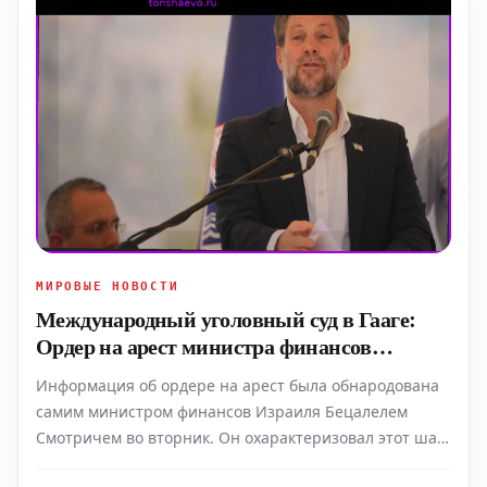
МИРОВЫЕ НОВОСТИ
Международный уголовный суд в Гааге:
Ордер на арест министра финансов
Израиля Смотрича
Информация об ордере на арест была обнародована
самим министром финансов Израиля Бецалелем
Смотричем во вторник. Он охарактеризовал этот шаг
как «объявление войны» со стороны Палестинской