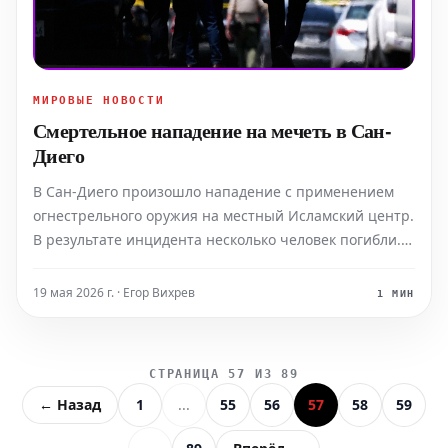
МИРОВЫЕ НОВОСТИ
Смертельное нападение на мечеть в Сан-
Диего
В Сан-Диего произошло нападение с применением
огнестрельного оружия на местный Исламский центр.
В результате инцидента несколько человек погибли.
По имеющимся данным, двое предполагаемых
нападавших также мертвы.
19 мая 2026 г. · Егор Вихрев
1 МИН
СТРАНИЦА 57 ИЗ 89
← Назад
1
...
55
56
57
58
59