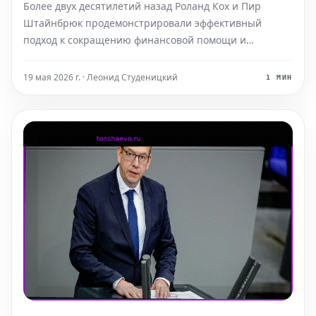
Более двух десятилетий назад Роланд Кох и Пир
Штайнбрюк продемонстрировали эффективный
подход к сокращению финансовой помощи и
налоговых льгот. Их решимость в этом вопросе
оказалась значительно выше, чем у нынешнего
19 мая 2026 г. · Леонид Студеницкий
1 МИН
федерального правительства Германии.