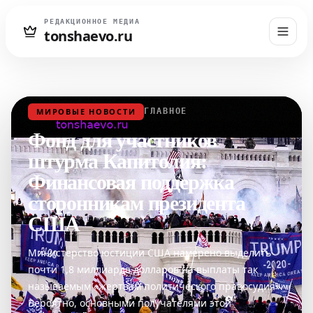
РЕДАКЦИОННОЕ МЕДИА
tonshaevo.ru
МИРОВЫЕ НОВОСТИ
ГЛАВНОЕ
Фонд для участников
штурма Капитолия:
Финансовая поддержка
сторонникам президента
США
Министерство юстиции США намерено выделить
почти 1,8 миллиарда долларов на выплаты так
называемым «жертвам политического правосудия».
Вероятно, основными получателями этой