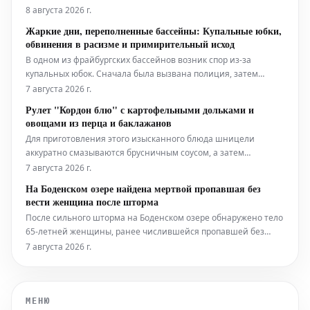
форвард активно ищет новый клуб на предстоящий сезон
8 августа 2026 г.
2026-27. Тем не менее, согласно последним данным,
Жаркие дни, переполненные бассейны: Купальные юбки,
возможность перехода в Саудовскую Аравию также
обвинения в расизме и примирительный исход
становится всё более реальным вариант
В одном из фрайбургских бассейнов возник спор из-за
купальных юбок. Сначала была вызвана полиция, затем
состоялся диалог. Это лишь один из примеров того, какие
7 августа 2026 г.
разногласия и вопросы решаются на краю бассейна в летний
Рулет "Кордон блю" с картофельными дольками и
период.
овощами из перца и баклажанов
Для приготовления этого изысканного блюда шницели
аккуратно смазываются брусничным соусом, а затем
начиняются слоями ветчины и сыра. После этого они
7 августа 2026 г.
тщательно сворачиваются в рулет и обжариваются до
На Боденском озере найдена мертвой пропавшая без
золотистой корочки. Подаётся рулет "Кордон блю" с гарниром
вести женщина после шторма
из хрустящих картофельных долек и све
После сильного шторма на Боденском озере обнаружено тело
65-летней женщины, ранее числившейся пропавшей без
вести. По данным полиции, она упала в воду с моторной
7 августа 2026 г.
лодки во время бури и погибла.
МЕНЮ