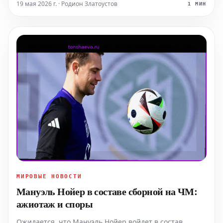
национальной администрации.
19 мая 2026 г. · Родион Златоустов
1 МИН
МИРОВЫЕ НОВОСТИ
Мануэль Нойер в составе сборной на ЧМ:
ажиотаж и споры
Ожидается, что Мануэль Нойер войдет в состав