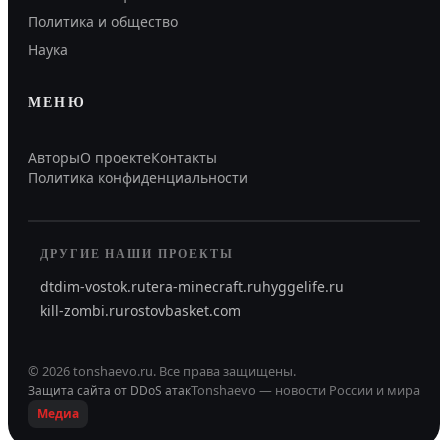
Политика и общество
Наука
МЕНЮ
Авторы
О проекте
Контакты
Политика конфиденциальности
ДРУГИЕ НАШИ ПРОЕКТЫ
dtdim-vostok.ru
tera-minecraft.ru
hyggelife.ru
kill-zombi.ru
rostovbasket.com
©
2026
tonshaevo.ru
.
Все права защищены.
Tonshaevo — новости России и мира
Защита сайта от DDoS атак
Медиа