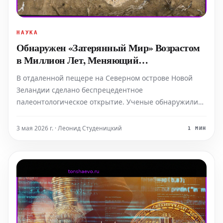
НАУКА
Обнаружен «Затерянный Мир» Возрастом
в Миллион Лет, Меняющий
Представления об Вымираниях
В отдаленной пещере на Северном острове Новой
Зеландии сделано беспрецедентное
палеонтологическое открытие. Ученые обнаружили
ископаемые останки, возраст которых оценивается в
один миллион лет, представляющие собой полностью
3 мая 2026 г. · Леонид Студеницкий
1 МИН
исчезнувшую птичью фауну. Эти находки
кардинально меняют существующие