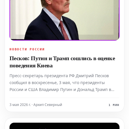
НОВОСТИ РОССИИ
Песков: Путин и Трамп сошлись в оценке
поведения Киева
Пресс-секретарь президента РФ Дмитрий Песков
сообщил в воскресенье, 3 мая, что президенты
России и США Владимир Путин и Дональд Трамп в
ходе телефонного разговора выразили схожие оценки
действий украинского руководства. По его словам, эти
3 мая 2026 г. · Архип Северный
1 МИН
оценки оказались схожими, поскольку, как отметил
пре