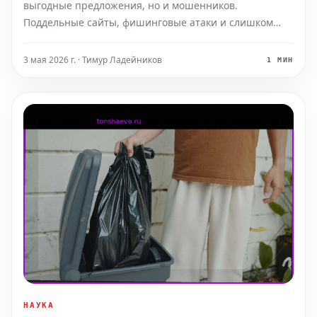
выгодные предложения, но и мошенников.
Поддельные сайты, фишинговые атаки и слишком
заманчивые, чтобы быть правдой, акции — вот лишь
часть угроз, которые могут привести к потере ваших
3 мая 2026 г. · Тимур Ладейников
1 МИН
данных и денег. Именно поэтому использование VPN
(виртуальной
НАУКА