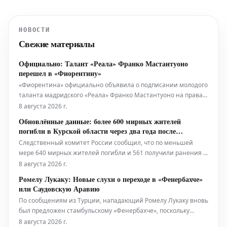
НОВОСТИ
Свежие материалы
Официально: Талант «Реала» Франко Мастантуоно
перешел в «Фиорентину»
«Фиорентина» официально объявила о подписании молодого
таланта мадридского «Реала» Франко Мастантуоно на правах
сезонной аренды. 18-летний Мастантуоно присоединяется к
8 августа 2026 г.
«Фиорентине» по прямой арендной сделке, которая не
Обновлённые данные: более 600 мирных жителей
включает опции или обязательства выкупа. Также не будет
погибли в Курской области через два года после
автоматического
вторжения
Следственный комитет России сообщил, что по меньшей
мере 640 мирных жителей погибли и 561 получили ранения в
ходе оккупации украинскими силами юго-западной Курской
8 августа 2026 г.
области. Эти данные были обнародованы в четверг, в
Ромелу Лукаку: Новые слухи о переходе в «Фенербахче»
годовщину неожиданного трансграничного вторжения.
или Саудовскую Аравию
Обновлённая цифра от главного
По сообщениям из Турции, нападающий Ромелу Лукаку вновь
был предложен стамбульскому «Фенербахче», поскольку
форвард активно ищет новый клуб на предстоящий сезон
8 августа 2026 г.