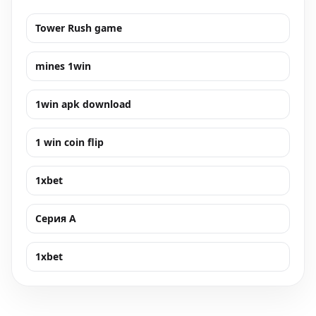
Tower Rush game
mines 1win
1win apk download
1 win coin flip
1xbet
Серия А
1xbet