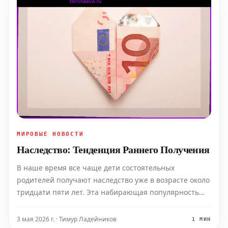
МИРОВЫЕ НОВОСТИ
Наследство: Тенденция Раннего Получения
В наше время все чаще дети состоятельных
родителей получают наследство уже в возрасте около
тридцати пяти лет. Эта набирающая популярность
практика, однако, нередко порождает новые и порой
острые семейные конфликты.
3 мая 2026 г. · Тимур Ладейников
1 МИН