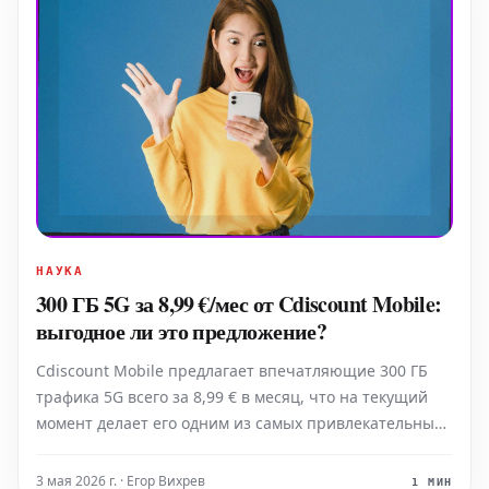
НАУКА
300 ГБ 5G за 8,99 €/мес от Cdiscount Mobile:
выгодное ли это предложение?
Cdiscount Mobile предлагает впечатляющие 300 ГБ
трафика 5G всего за 8,99 € в месяц, что на текущий
момент делает его одним из самых привлекательных
предложений на рынке по соотношению объема
данных и цены. Однако возникает ключевой вопрос:
3 мая 2026 г. · Егор Вихрев
1 МИН