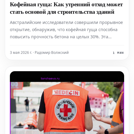
Кофейная гуща: Как утренний отход может
стать основой для строительства зданий
Австралийские исследователи совершили прорывное
открытие, обнаружив, что кофейная гуща способна
повысить прочность бетона на целых 30%. Эта
инновация предлагает двойное решение для двух
ключевых глобальных проблем: эффективного
3 мая 2026 г. · Радомир Волжский
1 МИН
управления огромными объемами органических
отходов и удовлетворения