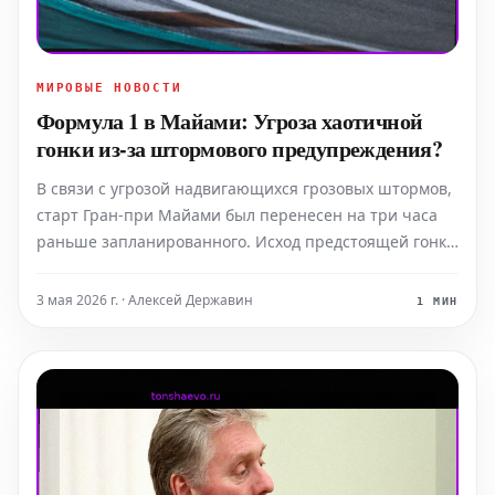
МИРОВЫЕ НОВОСТИ
Формула 1 в Майами: Угроза хаотичной
гонки из-за штормового предупреждения?
В связи с угрозой надвигающихся грозовых штормов,
старт Гран-при Майами был перенесен на три часа
раньше запланированного. Исход предстоящей гонки
представляется совершенно непредсказуемым.
Отчасти это связано и с тем, что Макс Ферстаппен
3 мая 2026 г. · Алексей Державин
1 МИН
вновь продемонстрировал свою мощь и заявил о себе
к