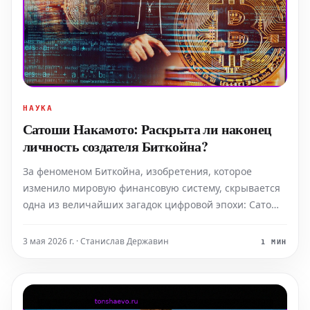
НАУКА
Сатоши Накамото: Раскрыта ли наконец
личность создателя Биткойна?
За феноменом Биткойна, изобретения, которое
изменило мировую финансовую систему, скрывается
одна из величайших загадок цифровой эпохи: Сатоши
Накамото. Этот неуловимый создатель, будь то
отдельная личность или коллектив, бесследно исчез,
3 мая 2026 г. · Станислав Державин
1 МИН
так и не раскрыв своей истинной личности. После
более чем