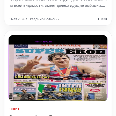
по всей видимости, имеет далеко идущие амбиции.
46-летний экономист, который с 1 мая является
членом правления Deutsche Bank, а с июня 2022 года
3 мая 2026 г. · Радомир Волжский
1 МИН
возглавляет DWS, считается самым молодым членом
правлен
СПОРТ