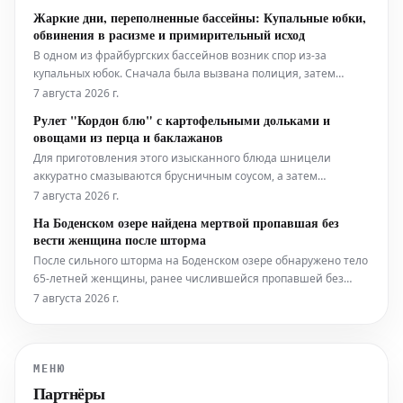
2026-27. Тем не менее, согласно последним данным,
Жаркие дни, переполненные бассейны: Купальные юбки,
возможность перехода в Саудовскую Аравию также
обвинения в расизме и примирительный исход
становится всё более реальным вариант
В одном из фрайбургских бассейнов возник спор из-за
купальных юбок. Сначала была вызвана полиция, затем
состоялся диалог. Это лишь один из примеров того, какие
7 августа 2026 г.
разногласия и вопросы решаются на краю бассейна в летний
Рулет "Кордон блю" с картофельными дольками и
период.
овощами из перца и баклажанов
Для приготовления этого изысканного блюда шницели
аккуратно смазываются брусничным соусом, а затем
начиняются слоями ветчины и сыра. После этого они
7 августа 2026 г.
тщательно сворачиваются в рулет и обжариваются до
На Боденском озере найдена мертвой пропавшая без
золотистой корочки. Подаётся рулет "Кордон блю" с гарниром
вести женщина после шторма
из хрустящих картофельных долек и све
После сильного шторма на Боденском озере обнаружено тело
65-летней женщины, ранее числившейся пропавшей без
вести. По данным полиции, она упала в воду с моторной
7 августа 2026 г.
лодки во время бури и погибла.
МЕНЮ
Партнёры