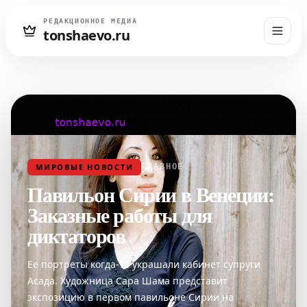
РЕДАКЦИОННОЕ МЕДИА
tonshaevo.ru
МИРОВЫЕ НОВОСТИ
ГЛАВНОЕ
Павильон Сирии в Венеции:
Заказные работы для
диктаторов
Ее портреты когда-то украшали кабинет супруги
Асада. Художница Сара Шама представит
экспозицию в первом павильоне Сирии на