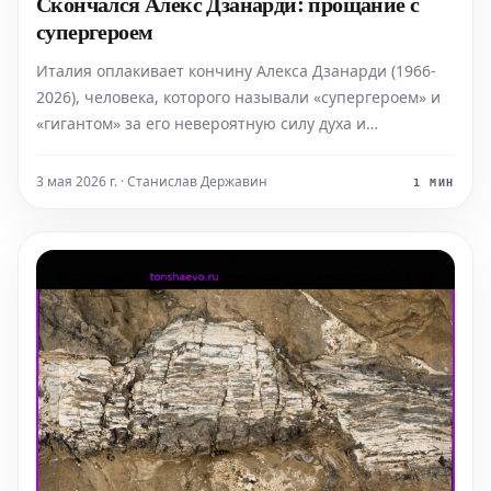
Скончался Алекс Дзанарди: прощание с
супергероем
Италия оплакивает кончину Алекса Дзанарди (1966-
2026), человека, которого называли «супергероем» и
«гигантом» за его невероятную силу духа и
способность преображать жизнь после трагедий.
Дзанарди, родившийся в Болонье, ушел из жизни 1
3 мая 2026 г. · Станислав Державин
1 МИН
мая, в тот же день, что и его кумир Айртон Сенна, что
еще б