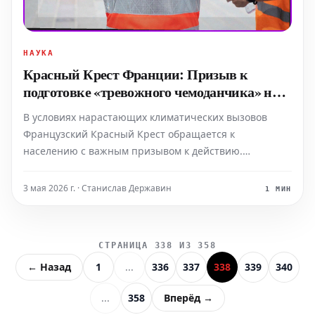
НАУКА
Красный Крест Франции: Призыв к
подготовке «тревожного чемоданчика» на
фоне климатических угроз
В условиях нарастающих климатических вызовов
Французский Красный Крест обращается к
населению с важным призывом к действию.
Гуманитарная организация настоятельно
рекомендует каждому домохозяйству
3 мая 2026 г. · Станислав Державин
1 МИН
заблаговременно подготовить так называемый
«тревожный чемоданчик» или «набор для
чрезвычайных ситуа
СТРАНИЦА 338 ИЗ 358
← Назад
1
...
336
337
338
339
340
...
358
Вперёд →