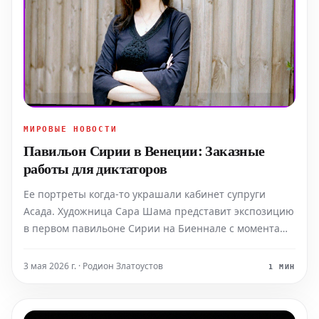
МИРОВЫЕ НОВОСТИ
Павильон Сирии в Венеции: Заказные
работы для диктаторов
Ее портреты когда-то украшали кабинет супруги
Асада. Художница Сара Шама представит экспозицию
в первом павильоне Сирии на Биеннале с момента
свержения многолетнего диктатора. Останется ли все
по-прежнему?
3 мая 2026 г. · Родион Златоустов
1 МИН