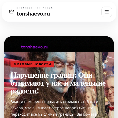
РЕДАКЦИОННОЕ МЕДИА
tonshaevo.ru
МИРОВЫЕ НОВОСТИ
ГЛАВНОЕ
Нарушение границ: Они
отнимают у нас и маленькие
радости!
Власти намерены повысить стоимость табака и
сахара, что вызывает острое неприятие. Это
переходит все мыслимые границы! Вы можете