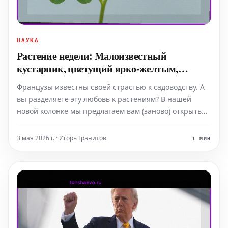
НАУКА
Растение недели: Малоизвестный
кустарник, цветущий ярко-желтым,
пахнущий медом и устойчивый к засухе
Французы известны своей страстью к садоводству. А
вы разделяете эту любовь к растениям? В нашей
новой колонке мы предлагаем вам (заново) открыть
для себя удивительный мир растений, фруктов и
овощей. На этой неделе в центре внимания —
3 мая 2026 г. · Игорь Гранитов
1 МИН
скромная, но удивительно солнечная коронилла. Этот
кустар