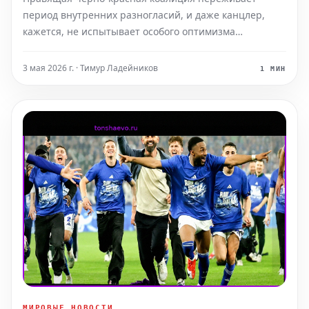
период внутренних разногласий, и даже канцлер,
кажется, не испытывает особого оптимизма
относительно ее будущего. Возможно, первым шагом
к выходу из кризиса было бы прекращение
3 мая 2026 г. · Тимур Ладейников
1 МИН
постоянных обсуждений скорого распада альянса.
МИРОВЫЕ НОВОСТИ