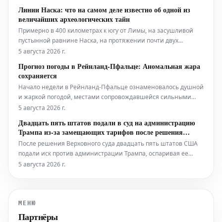
миллионов евро. Нападающий не входит в планы тренера
Линии Наска: что на самом деле известно об одной из
Рубена Аморима на текущий сезон и в прошлом сезоне почти
величайших археологических тайн
не играл из-за се
Примерно в 400 километрах к югу от Лимы, на засушливой
пустынной равнине Наска, на протяжении почти двух
тысячелетий землю покрывают сотни монументальных
5 августа 2026 г.
линий и фигур, некоторые из которых достигают нескольких
Прогноз погоды в Рейнланд-Пфальце: Аномальная жара
сотен метров в длину. До сих пор их точное значение
сохраняется
остается...
Начало недели в Рейнланд-Пфальце ознаменовалось душной
и жаркой погодой, местами сопровождавшейся сильными
грозами. Согласно прогнозам, в ближайшие дни аномальная
5 августа 2026 г.
жара сохранится, а осадки будут преимущественно
Двадцать пять штатов подали в суд на администрацию
отсутствовать.
Трампа из-за замещающих тарифов после решения
Верховного суда
После решения Верховного суда двадцать пять штатов США
подали иск против администрации Трампа, оспаривая ее
обновленную тарифную программу. Они утверждают, что
5 августа 2026 г.
новые пошлины, предположительно введенные как
'замещающие тарифы' в соответствии с Разделом [детали
отсутствуют в исходном тексте], явл
МЕНЮ
Партнёры