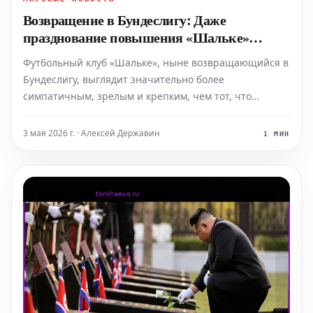
Возвращение в Бундеслигу: Даже
празднование повышения «Шальке»
отличается стилем
Футбольный клуб «Шальке», ныне возвращающийся в
Бундеслигу, выглядит значительно более
симпатичным, зрелым и крепким, чем тот, что
покинул высший дивизион. Примечательно, что даже
субботнее празднование его повышения стало одним
3 мая 2026 г. · Алексей Державин
1 МИН
из самых удачных за последние годы.