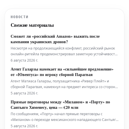
НОВОСТИ
Свежие материалы
Сможет ли «российский Amazon» выжить после
кампании украинских дронов?
Несмотря на продолжающийся конфликт, российский рынок
онлайн-ритейла продемонстрировал заметную устойчивость
и активный рост. Однако недавние атаки беспилотников,
6 августа 2026 г.
направленные на Wildberries, одного из крупнейших игроков
Агент Галарзы намекает на «сильнейшее предложение»
электронной коммерции в России, теперь угрожают нарушить
от «Ювентуса» по игроку сборной Парагвая
эту поло
Агент Матиаса Галарзы, полузащитника «Ривер Плейт» и
сборной Парагвая, намекнул на предмет интереса со стороны
туринского «Ювентуса». 24-летний футболист уже успел
5 августа 2026 г.
поиграть в нескольких странах: Парагвае, Бразилии,
Прямые переговоры между «Миланом» и «Порту» по
Аргентине и США, где последние месяцы провел в аренде в
Сантьяго Хименесу, цена — €20 млн
«Атланта Юнайтед».
По сообщениям, «Порту» начал прямые переговоры с
«Миланом» о переходе мексиканского нападающего Сантьяго
Хименеса. Его оценочная стоимость составляет не менее 20
5 августа 2026 г.