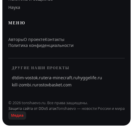
Наука
МЕНЮ
Авторы
О проекте
Контакты
Политика конфиденциальности
ДРУГИЕ НАШИ ПРОЕКТЫ
dtdim-vostok.ru
tera-minecraft.ru
hyggelife.ru
kill-zombi.ru
rostovbasket.com
©
2026
tonshaevo.ru
.
Все права защищены.
Tonshaevo — новости России и мира
Защита сайта от DDoS атак
Медиа