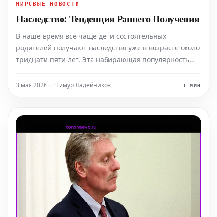
МИРОВЫЕ НОВОСТИ
Наследство: Тенденция Раннего Получения
В наше время все чаще дети состоятельных
родителей получают наследство уже в возрасте около
тридцати пяти лет. Эта набирающая популярность
практика, однако, нередко порождает новые и порой
острые семейные конфликты.
3 мая 2026 г. · Тимур Ладейников
1 МИН