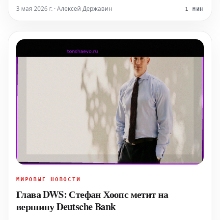
Отчасти это связано и с тем, что Макс Ферстаппен
3 мая 2026 г. · Алексей Державин
1 МИН
вновь продемонстрировал свою мощь и заявил о себе
к
МИРОВЫЕ НОВОСТИ
Глава DWS: Стефан Хоопс метит на
вершину Deutsche Bank