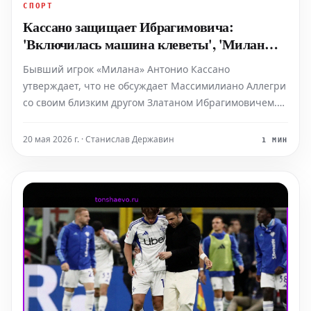
СПОРТ
Кассано защищает Ибрагимовича:
'Включилась машина клеветы', 'Милан
уволит Аллегри'
Бывший игрок «Милана» Антонио Кассано
утверждает, что не обсуждает Массимилиано Аллегри
со своим близким другом Златаном Ибрагимовичем.
Тем не менее, он предсказывает, что итальянский
тренер будет уволен, независимо от того, выйдет ли
20 мая 2026 г. · Станислав Державин
1 МИН
команда в Лигу чемпионов. Экс-футболист сборной
Италии