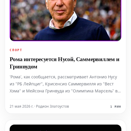
СПОРТ
Рома интересуется Нусой, Саммервиллем и
Гринвудом
'Рома', как сообщается, рассматривает Антонио Нусу
из "РБ Лейпциг", Крисенсио Саммервилля из "Вест
Хэма" и Мейсона Гринвуда из "Олимпика Марсель" в
качестве потенциальных усилений состава. Этим
летом руководство "джаллоросси" решило изменить
21 мая 2026 г. · Родион Златоустов
1 МИН
курс, отстранив советника Клаудио Раньери и спорт