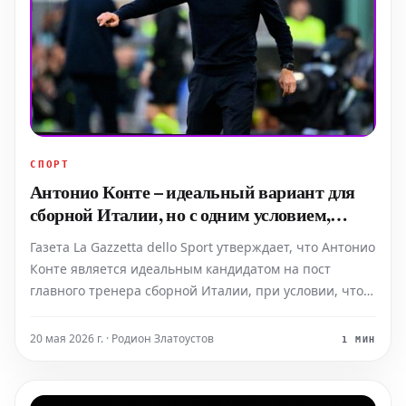
СПОРТ
Антонио Конте – идеальный вариант для
сборной Италии, но с одним условием,
предупреждает газета
Газета La Gazzetta dello Sport утверждает, что Антонио
Конте является идеальным кандидатом на пост
главного тренера сборной Италии, при условии, что
он согласится на четырехлетний контракт с целью
вернуть «скуадру адзурру» на Чемпионат мира к 2030
20 мая 2026 г. · Родион Златоустов
1 МИН
году. Ожидается, что Конте покинет «Наполи»