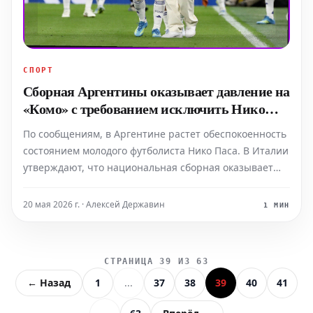
СПОРТ
Сборная Аргентины оказывает давление на
«Комо» с требованием исключить Нико
Паса из состава
По сообщениям, в Аргентине растет обеспокоенность
состоянием молодого футболиста Нико Паса. В Италии
утверждают, что национальная сборная оказывает
давление на клуб «Комо», чтобы тот не выпускал
игрока на поле в своем решающем заключительном
20 мая 2026 г. · Алексей Державин
1 МИН
матче сезона Серии А в эти выходные. Нико Пас н
СТРАНИЦА 39 ИЗ 63
← Назад
1
...
37
38
39
40
41