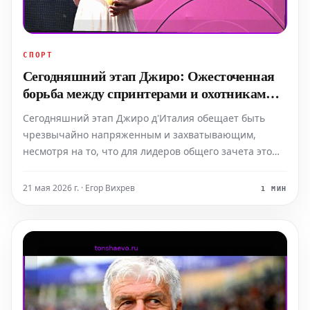
СПОРТ
Сегодняшний этап Джиро: Ожесточенная
борьба между спринтерами и охотниками
за этапами
Сегодняшний этап Джиро д'Италия обещает быть
чрезвычайно напряженным и захватывающим,
несмотря на то, что для лидеров общего зачета это
может быть переходный день перед решающими
горными испытаниями. Фавориты, стремящиеся к
21 мая 2026 г. · Егор Вихрев
1 МИН
подиуму в Риме, пока берегут силы, но внимание уже
приковано к предстоя