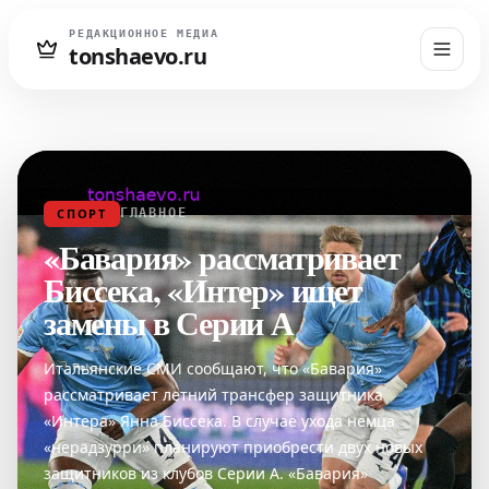
РЕДАКЦИОННОЕ МЕДИА
tonshaevo.ru
СПОРТ
ГЛАВНОЕ
«Бавария» рассматривает
Биссека, «Интер» ищет
замены в Серии А
Итальянские СМИ сообщают, что «Бавария»
рассматривает летний трансфер защитника
«Интера» Янна Биссека. В случае ухода немца
«нерадзурри» планируют приобрести двух новых
защитников из клубов Серии А. «Бавария»