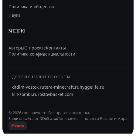
Политика и общество
Наука
МЕНЮ
Авторы
О проекте
Контакты
Политика конфиденциальности
ДРУГИЕ НАШИ ПРОЕКТЫ
dtdim-vostok.ru
tera-minecraft.ru
hyggelife.ru
kill-zombi.ru
rostovbasket.com
©
2026
tonshaevo.ru
.
Все права защищены.
Tonshaevo — новости России и мира
Защита сайта от DDoS атак
Медиа