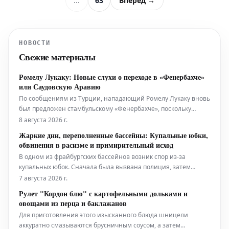
...
63
Вперёд →
НОВОСТИ
Свежие материалы
Ромелу Лукаку: Новые слухи о переходе в «Фенербахче»
или Саудовскую Аравию
По сообщениям из Турции, нападающий Ромелу Лукаку вновь
был предложен стамбульскому «Фенербахче», поскольку
форвард активно ищет новый клуб на предстоящий сезон
8 августа 2026 г.
2026-27. Тем не менее, согласно последним данным,
Жаркие дни, переполненные бассейны: Купальные юбки,
возможность перехода в Саудовскую Аравию также
обвинения в расизме и примирительный исход
становится всё более реальным вариант
В одном из фрайбургских бассейнов возник спор из-за
купальных юбок. Сначала была вызвана полиция, затем
состоялся диалог. Это лишь один из примеров того, какие
7 августа 2026 г.
разногласия и вопросы решаются на краю бассейна в летний
Рулет "Кордон блю" с картофельными дольками и
период.
овощами из перца и баклажанов
Для приготовления этого изысканного блюда шницели
аккуратно смазываются брусничным соусом, а затем