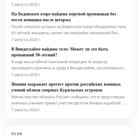
начиняются слоями ветчины и сыра. После этого они
7 августа 2026 г.
тщательно сворачиваются в рулет и обжариваются до
На Боденском озере найдена мертвой пропавшая без
золотистой корочки. Подаётся рулет "Кордон блю" с гарниром
вести женщина после шторма
из хрустящих картофельных долек и све
После сильного шторма на Боденском озере обнаружено тело
65-летней женщины, ранее числившейся пропавшей без
вести. По данным полиции, она упала в воду с моторной
7 августа 2026 г.
лодки во время бури и погибла.
В Виндесхайме найдено тело: Может ли это быть
пропавший 58-летний?
В ходе масштабной поисковой операции по розыску
пропавшего мужчины в среду в Виндесхайме, расположенном
в районе Бад-Кройцнах, было обнаружено тело. По
7 августа 2026 г.
предварительной информации, предоставленной полицией,
Япония выражает протест против российских военных
найденный человек предположительно является тем самым
учений вблизи спорных Курильских островов
разыскиваемым 58-летним мужчиной.
Министерство обороны России сообщило, что в предстоящих
военных учениях примут участие десятки боевых кораблей и
самолетов, а также более 13 000 военнослужащих.
7 августа 2026 г.
МЕНЮ