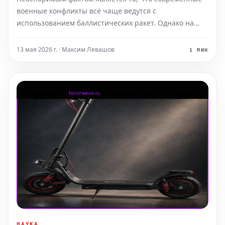
США
военные конфликты всё чаще ведутся с
использованием баллистических ракет. Однако на
протяжении тридцати лет Франция сознательно
отказывалась от этих конвенциональных систем
13 мая 2026 г. · Максим Левашов
1 МИН
вооружения, делая ставку исключительно на ядерное
сдерживание. Сейчас ситу
НАУКА