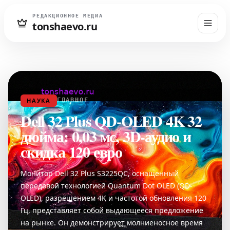
РЕДАКЦИОННОЕ МЕДИА
tonshaevo.ru
НАУКА
ГЛАВНОЕ
Dell 32 Plus QD-OLED 4K 32
дюйма: 0,03 мс, 3D-аудио и
скидка 120 евро
Монитор Dell 32 Plus S3225QC, оснащенный
передовой технологией Quantum Dot OLED (QD-
OLED), разрешением 4K и частотой обновления 120
Гц, представляет собой выдающееся предложение
на рынке. Он демонстрирует молниеносное время