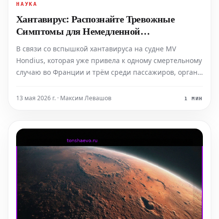
НАУКА
Хантавирус: Распознайте Тревожные
Симптомы для Немедленной
Консультации
В связи со вспышкой хантавируса на судне MV
Hondius, которая уже привела к одному смертельному
случаю во Франции и трём среди пассажиров, органы
здравоохранения находятся в состоянии повышенной
готовности. Крайне важно уметь распознавать
13 мая 2026 г. · Максим Левашов
1 МИН
тревожные симптомы и понимать, почему
медицинские специал