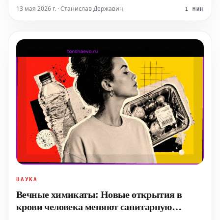
конфиденциально и безопасно.
13 мая 2026 г. · Станислав Державин
1 МИН
НАУКА
Вечные химикаты: Новые открытия в
крови человека меняют санитарную
тревогу