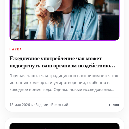
НАУКА
Ежедневное употребление чая может
подвергнуть ваш организм воздействию
нанопластиков
Горячая чашка чая традиционно воспринимается как
источник комфорта и умиротворения, особенно в
холодное время года. Однако новые исследования
показывают, что при заваривании чая в пакетиках в
воду могут выделяться миллионы, а иногда и
13 мая 2026 г. · Радомир Волжский
1 МИН
миллиарды, микро- и нанопластиков. Эти частицы...