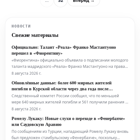
...
52
Вперёд →
НОВОСТИ
Свежие материалы
Официально: Талант «Реала» Франко Мастантуоно
перешел в «Фиорентину»
«Фиорентина» официально объявила о подписании молодого
таланта мадридского «Реала» Франко Мастантуоно на правах
сезонной аренды. 18-летний Мастантуоно присоединяется к
8 августа 2026 г.
«Фиорентине» по прямой арендной сделке, которая не
Обновлённые данные: более 600 мирных жителей
включает опции или обязательства выкупа. Также не будет
погибли в Курской области через два года после
автоматического
вторжения
Следственный комитет России сообщил, что по меньшей
мере 640 мирных жителей погибли и 561 получили ранения в
ходе оккупации украинскими силами юго-западной Курской
8 августа 2026 г.
области. Эти данные были обнародованы в четверг, в
Ромелу Лукаку: Новые слухи о переходе в «Фенербахче»
годовщину неожиданного трансграничного вторжения.
или Саудовскую Аравию
Обновлённая цифра от главного
По сообщениям из Турции, нападающий Ромелу Лукаку вновь
был предложен стамбульскому «Фенербахче», поскольку