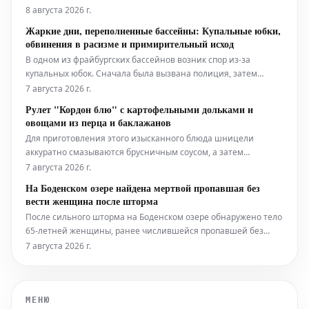
форвард активно ищет новый клуб на предстоящий сезон
8 августа 2026 г.
2026-27. Тем не менее, согласно последним данным,
Жаркие дни, переполненные бассейны: Купальные юбки,
возможность перехода в Саудовскую Аравию также
обвинения в расизме и примирительный исход
становится всё более реальным вариант
В одном из фрайбургских бассейнов возник спор из-за
купальных юбок. Сначала была вызвана полиция, затем
состоялся диалог. Это лишь один из примеров того, какие
7 августа 2026 г.
разногласия и вопросы решаются на краю бассейна в летний
Рулет "Кордон блю" с картофельными дольками и
период.
овощами из перца и баклажанов
Для приготовления этого изысканного блюда шницели
аккуратно смазываются брусничным соусом, а затем
начиняются слоями ветчины и сыра. После этого они
7 августа 2026 г.
тщательно сворачиваются в рулет и обжариваются до
На Боденском озере найдена мертвой пропавшая без
золотистой корочки. Подаётся рулет "Кордон блю" с гарниром
вести женщина после шторма
из хрустящих картофельных долек и све
После сильного шторма на Боденском озере обнаружено тело
65-летней женщины, ранее числившейся пропавшей без
вести. По данным полиции, она упала в воду с моторной
7 августа 2026 г.
лодки во время бури и погибла.
МЕНЮ