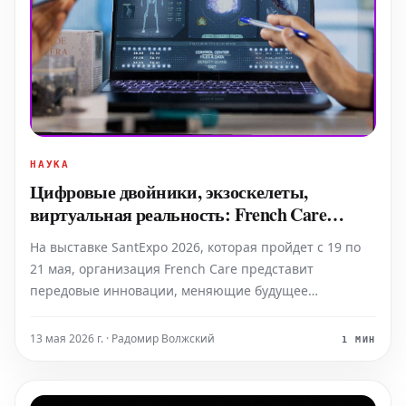
НАУКА
Цифровые двойники, экзоскелеты,
виртуальная реальность: French Care
представляет медицину будущего на
На выставке SantExpo 2026, которая пройдет с 19 по
SantExpo
21 мая, организация French Care представит
передовые инновации, меняющие будущее
здравоохранения. От цифровых двойников до
медицинских устройств нового поколения — эти
13 мая 2026 г. · Радомир Волжский
1 МИН
разработки открывают горизонты для более
прогностической, персонали