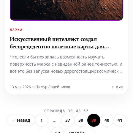
НАУКА
Искусственный интеллект создал
беспрецедентно полезные карты для
подготовки к жизни на Марсе
Что, если бы появилась возможность изучать
поверхность Марса с невиданной ранее точностью, и
всё это без запуска новых дорогостоящих космических
аппаратов? Благодаря прорыву в области
искусственного интеллекта, группа исследователей
13 мая 2026 г. · Тимур Ладейников
1 МИН
успешно объединила и проанализировала ранее
собранные орбиталь
СТРАНИЦА 39 ИЗ 52
← Назад
1
...
37
38
39
40
41