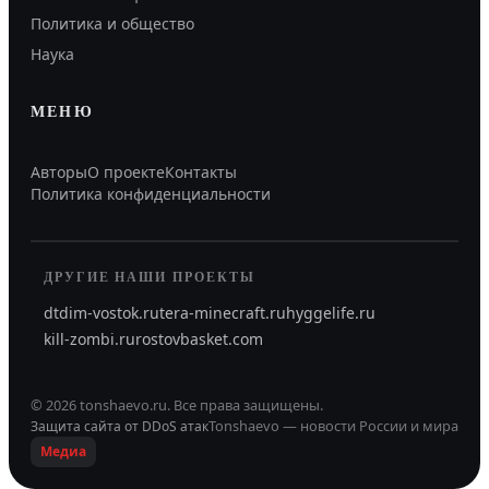
Политика и общество
Наука
МЕНЮ
Авторы
О проекте
Контакты
Политика конфиденциальности
ДРУГИЕ НАШИ ПРОЕКТЫ
dtdim-vostok.ru
tera-minecraft.ru
hyggelife.ru
kill-zombi.ru
rostovbasket.com
©
2026
tonshaevo.ru
.
Все права защищены.
Tonshaevo — новости России и мира
Защита сайта от DDoS атак
Медиа