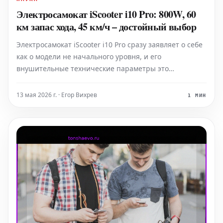
Электросамокат iScooter i10 Pro: 800W, 60
км запас хода, 45 км/ч – достойный выбор
Электросамокат iScooter i10 Pro сразу заявляет о себе
как о модели не начального уровня, и его
внушительные технические параметры это
полностью подтверждают. Впечатляющий
бесщеточный двигатель мощностью 800 Вт, емкий
13 мая 2026 г. · Егор Вихрев
1 МИН
аккумулятор 48 В 15 Ач, 10-дюймовые внедорожные
шины, система двойной подвески