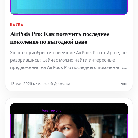
НАУКА
AirPods Pro: Как получить последнее
поколение по выгодной цене
Хотите приобрести новейшие AirPods Pro от Apple, не
разорившись? Сейчас можно найти интересные
предложения на AirPods Pro последнего поколения с
приятными скидками. Эти премиальные
беспроводные наушники предлагаются по гораздо
13 мая 2026 г. · Алексей Державин
1 МИН
более доступной цене, чем их обычная стоимость,
делая их приобретени