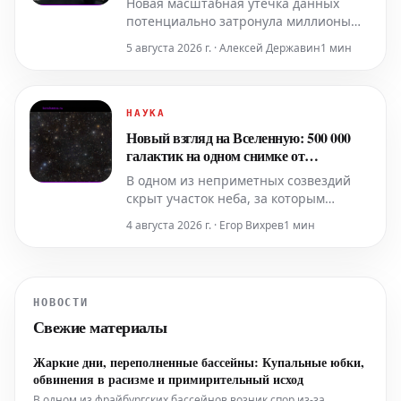
Новая масштабная утечка данных
потенциально затронула миллионы
абонентов спортивных клубов по всей
5 августа 2026 г. · Алексей Державин
1 мин
Европе. По предварительным данным,
инцидент коснулся около двадцати
различных сетей, однако точный
масштаб происшествия и все его
НАУКА
последствия еще предстоит
Новый взгляд на Вселенную: 500 000
установить и подтвердить.
галактик на одном снимке от
крупнейшей камеры мира
В одном из неприметных созвездий
скрыт участок неба, за которым
особенно пристально следят
4 августа 2026 г. · Егор Вихрев
1 мин
астрономы. Недавно обсерватория
Веры К. Рубин (Чили) представила
новые изображения поля Cosmos,
открывающие миру невероятно
НОВОСТИ
густую, глубокую и многообещающую
Свежие материалы
Вселенную.
Жаркие дни, переполненные бассейны: Купальные юбки,
обвинения в расизме и примирительный исход
В одном из фрайбургских бассейнов возник спор из-за