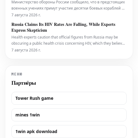
Министерство обороны России сообщило, что в предстоящих
военных учениях примут участие десятки боевых кораблей и
самолетов, а также более 13 000 военнослужащих.
7 августа 2026 г.
Russia Claims Its HIV Rates Are Falling, While Experts
Express Skepticism
Health experts caution that official figures from Russia may be
obscuring a public health crisis concerning HIV, which they believe
has only deteriorated further amidst the ongoing conflict in
7 августа 2026 г.
Ukraine. Русский язык: Россия заявляет о снижении уровня
заболеваемости ВИЧ, но эксперты отно
МЕНЮ
Партнёры
Tower Rush game
mines 1win
1win apk download