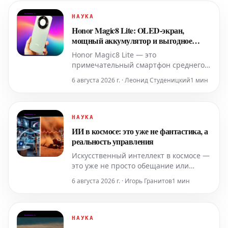
НАУКА
Honor Magic8 Lite: OLED-экран,
мощный аккумулятор и выгодное
предложение
Honor Magic8 Lite — это
примечательный смартфон среднего
класса, который выделяется своими
6 августа 2026 г. · Леонид Студеницкий
1 мин
удивительно продвинутыми
техническими характеристиками. Это
новое устройство в настоящее время
предлагается в рамках специальной
НАУКА
акции, что делает его еще более
ИИ в космосе: это уже не фантастика, а
привлекательным приобретением.
реальность управления
Искусственный интеллект в космосе —
это уже не просто обещание или
научная фантастика. Это
6 августа 2026 г. · Игорь Гранитов
1 мин
действующая, решающая
операционная реальность, которая
уже применяется повсеместно. Он
активно используется: от телескопов,
НАУКА
ежедневно генерирующих петабайты