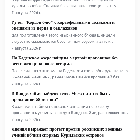
купальных юбок. Сначала была вызвана полиция, затем
состоялся диалог. Это лишь один из примеров того, какие
7 августа 2026 г.
разногласия и вопросы решаются на краю бассейна в летний
Рулет "Кордон блю" с картофельными дольками и
период.
овощами из перца и баклажанов
Для приготовления этого изысканного блюда шницели
аккуратно смазываются брусничным соусом, а затем
начиняются слоями ветчины и сыра. После этого они
7 августа 2026 г.
тщательно сворачиваются в рулет и обжариваются до
На Боденском озере найдена мертвой пропавшая без
золотистой корочки. Подаётся рулет "Кордон блю" с гарниром
вести женщина после шторма
из хрустящих картофельных долек и све
После сильного шторма на Боденском озере обнаружено тело
65-летней женщины, ранее числившейся пропавшей без
вести. По данным полиции, она упала в воду с моторной
7 августа 2026 г.
лодки во время бури и погибла.
В Виндесхайме найдено тело: Может ли это быть
пропавший 58-летний?
В ходе масштабной поисковой операции по розыску
пропавшего мужчины в среду в Виндесхайме, расположенном
в районе Бад-Кройцнах, было обнаружено тело. По
7 августа 2026 г.
предварительной информации, предоставленной полицией,
Япония выражает протест против российских военных
найденный человек предположительно является тем самым
учений вблизи спорных Курильских островов
разыскиваемым 58-летним мужчиной.