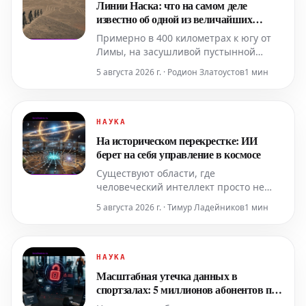
Линии Наска: что на самом деле
данных, до марсоходов, которые
известно об одной из величайших
самостоятельно о
археологических тайн
Примерно в 400 километрах к югу от
Лимы, на засушливой пустынной
равнине Наска, на протяжении почти
5 августа 2026 г. · Родион Златоустов
1 мин
двух тысячелетий землю покрывают
сотни монументальных линий и фигур,
некоторые из которых достигают
нескольких сотен метров в длину. До
НАУКА
сих пор их точное значение остается...
На историческом перекрестке: ИИ
берет на себя управление в космосе
Существуют области, где
человеческий интеллект просто не
способен угнаться за происходящим.
5 августа 2026 г. · Тимур Ладейников
1 мин
Слишком огромные расстояния.
Слишком высокая скорость. Слишком
большая изоляция. Космос — одно из
таких мест. И именно здесь
НАУКА
искусственный интеллект
Масштабная утечка данных в
демонстрирует свою истинную
спортзалах: 5 миллионов абонентов под
природу: он перестает быть
угрозой, и угроза только начинается