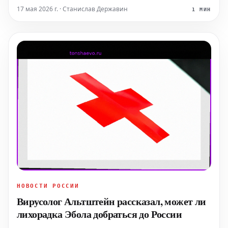
Откровение прозвучало в эфире программы
17 мая 2026 г. · Станислав Державин
1 МИН
«ДОстояние РЕспублики». Артистка призналась, что
спустя семь
НОВОСТИ РОССИИ
Вирусолог Альтштейн рассказал, может ли
лихорадка Эбола добраться до России