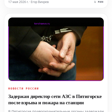
наук, сомнолога Александра Казаченко, именно наши
17 мая 2026 г. · Егор Вихрев
1 МИН
привычки часто становятся главным препятствием
на пути к
НОВОСТИ РОССИИ
Задержан директор сети АЗС в Пятигорске
после взрыва и пожара на станции
В Пятигорске правоохранительные органы задержали