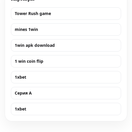
Tower Rush game
mines 1win
1win apk download
1 win coin flip
1xbet
Серия А
1xbet