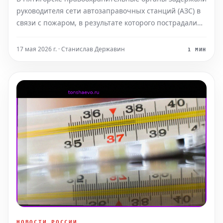
руководителя сети автозаправочных станций (АЗС) в
связи с пожаром, в результате которого пострадали
люди на одной из его АЗС. Об этом Следственное
управление СК РФ по Ставропольскому краю
17 мая 2026 г. · Станислав Державин
1 МИН
сообщило в воскресенье, 17 мая. По уточненной
информац
НОВОСТИ РОССИИ