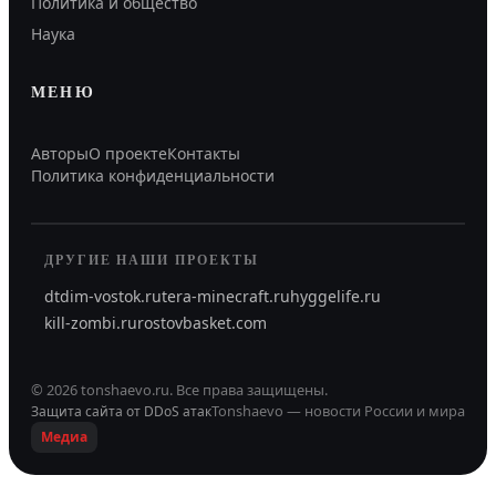
Политика и общество
Наука
МЕНЮ
Авторы
О проекте
Контакты
Политика конфиденциальности
ДРУГИЕ НАШИ ПРОЕКТЫ
dtdim-vostok.ru
tera-minecraft.ru
hyggelife.ru
kill-zombi.ru
rostovbasket.com
©
2026
tonshaevo.ru
.
Все права защищены.
Tonshaevo — новости России и мира
Защита сайта от DDoS атак
Медиа