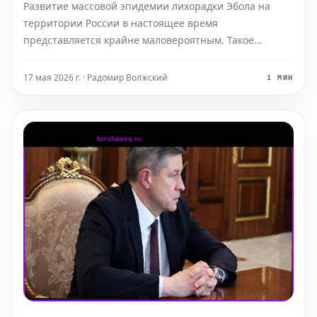
Развитие массовой эпидемии лихорадки Эбола на
территории России в настоящее время
представляется крайне маловероятным. Такое
мнение выразил Анатолий Альтштейн, ведущий
вирусолог и главный научный сотрудник НИЦ
17 мая 2026 г. · Радомир Волжский
1 МИН
эпидемиологии и микробиологии имени Гамалеи.
Специалист подчеркнул, что хотя отде