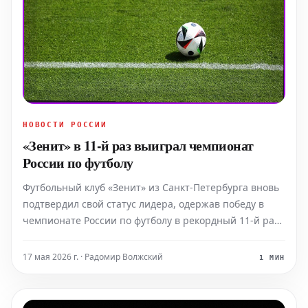
НОВОСТИ РОССИИ
«Зенит» в 11-й раз выиграл чемпионат
России по футболу
Футбольный клуб «Зенит» из Санкт-Петербурга вновь
подтвердил свой статус лидера, одержав победу в
чемпионате России по футболу в рекордный 11-й раз.
Это историческое достижение было зафиксировано в
воскресенье, 17 мая, после успешного завершения
17 мая 2026 г. · Радомир Волжский
1 МИН
заключительного матча сезона, где «Зенит» обыграл