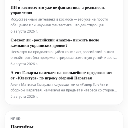
устройство в настоящее время предлагается в рамках
ИИ в космосе: это уже не фантастика, а реальность
специальной акции, что делает его еще более
управления
привлекательным приобретением.
Искусственный интеллект в космосе — это уже не просто
обещание или научная фантастика. Это действующая,
решающая операционная реальность, которая уже
6 августа 2026 г.
применяется повсеместно. Он активно используется: от
Сможет ли «российский Amazon» выжить после
телескопов, ежедневно генерирующих петабайты данных, до
кампании украинских дронов?
марсоходов, которые самостоятельно о
Несмотря на продолжающийся конфликт, российский рынок
онлайн-ритейла продемонстрировал заметную устойчивость
и активный рост. Однако недавние атаки беспилотников,
6 августа 2026 г.
направленные на Wildberries, одного из крупнейших игроков
Агент Галарзы намекает на «сильнейшее предложение»
электронной коммерции в России, теперь угрожают нарушить
от «Ювентуса» по игроку сборной Парагвая
эту поло
Агент Матиаса Галарзы, полузащитника «Ривер Плейт» и
сборной Парагвая, намекнул на предмет интереса со стороны
туринского «Ювентуса». 24-летний футболист уже успел
5 августа 2026 г.
поиграть в нескольких странах: Парагвае, Бразилии,
Аргентине и США, где последние месяцы провел в аренде в
«Атланта Юнайтед».
МЕНЮ
Партнёры