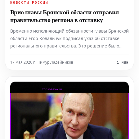
НОВОСТИ РОССИИ
Врио главы Брянской области отправил
правительство региона в отставку
Временно исполняющий обязанности главы Брянской
области Егор Ковальчук подписал указ об отставке
регионального правительства. Это решение было
принято вскоре после того, как он занял свой пост.
Согласно тексту документа, правительство Брянской
17 мая 2026 г. · Тимур Ладейников
1 МИН
области продолжит исполнять свои полномочия до