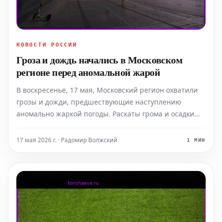
НОВОСТИ РОССИИ
Гроза и дождь начались в Московском
регионе перед аномальной жарой
В воскресенье, 17 мая, Московский регион охватили
грозы и дожди, предшествующие наступлению
аномально жаркой погоды. Раскаты грома и осадки
уже были зафиксированы в таких населенных
пунктах, как Жуковский, Раменское, Балашиха,
17 мая 2026 г. · Радомир Волжский
1 МИН
Бронницы, а также в московских районах Жулебино,
Выхино, Новогиреево