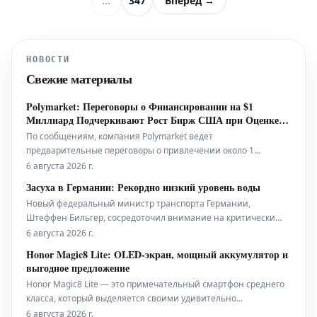
...
347
Вперёд →
НОВОСТИ
Свежие материалы
Polymarket: Переговоры о Финансировании на $1
Миллиард Подчеркивают Рост Бирж США при Оценке в
$20 Миллиардов
По сообщениям, компания Polymarket ведет
предварительные переговоры о привлечении около 1
миллиарда долларов инвестиций, при этом ее оценка может
6 августа 2026 г.
превысить 20 миллиардов долларов. Этот потенциальный
Засуха в Германии: Рекордно низкий уровень воды
раунд финансирования рассматривается как важный
Новый федеральный министр транспорта Германии,
показатель быстрого роста и возрастающей значимо
Штеффен Бильгер, сосредоточил внимание на критически
низком уровне воды в Рейне. Однако эта ситуация — далеко
6 августа 2026 г.
не единственная сложная задача, стоящая перед
Honor Magic8 Lite: OLED-экран, мощный аккумулятор и
ведомством.
выгодное предложение
Honor Magic8 Lite — это примечательный смартфон среднего
класса, который выделяется своими удивительно
продвинутыми техническими характеристиками. Это новое
6 августа 2026 г.