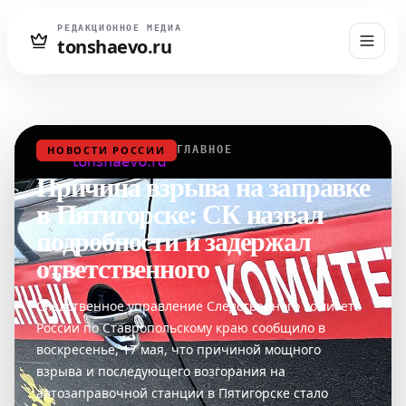
РЕДАКЦИОННОЕ МЕДИА
tonshaevo.ru
НОВОСТИ РОССИИ
ГЛАВНОЕ
Причина взрыва на заправке
в Пятигорске: СК назвал
подробности и задержал
ответственного
Следственное управление Следственного комитета
России по Ставропольскому краю сообщило в
воскресенье, 17 мая, что причиной мощного
взрыва и последующего возгорания на
автозаправочной станции в Пятигорске стало