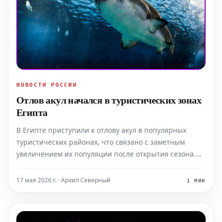
НОВОСТИ РОССИИ
Отлов акул начался в туристических зонах
Египта
В Египте приступили к отлову акул в популярных
туристических районах, что связано с заметным
увеличением их популяции после открытия сезона.
Повышенная активность акул, особенно вблизи
берегов Хургады и Шарм-эш-Шейха, объясняется
17 мая 2026 г. · Архип Северный
1 МИН
присутствием больших косяков рыбы на мелководье.
В ответ