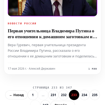
НОВОСТИ РОССИИ
Первая учительница Владимира Путина о
его отношении к домашним заготовкам и
необычном ученике
Вера Гуревич, первая учительница президента
России Владимира Путина, рассказала о его
отношении к ее домашним заготовкам и поделилась
воспоминаниями о школьных годах будущего главы
государства. По словам педагога, Владимир Путин
17 мая 2026 г. · Алексей Державин
1 МИН
всегда с удовольствием принимал от нее в подарок
домашние конс
СТРАНИЦА 233 ИЗ 347
← Назад
1
...
231
232
233
234
235