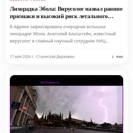
Лихорадка Эбола: Вирусолог назвал ранние
признаки и высокий риск летального
исхода
В Африке зафиксирована очередная вспышка
лихорадки Эбола. Анатолий Альтштейн, известный
вирусолог и главный научный сотрудник НИЦ
эпидемиологии и микробиологии имени Гамалеи,
подробно рассказал о первых признаках и симптомах
17 мая 2026 г. · Станислав Державин
1 МИН
этого опасного заболевания. По словам специалиста,
хотя штамм ви