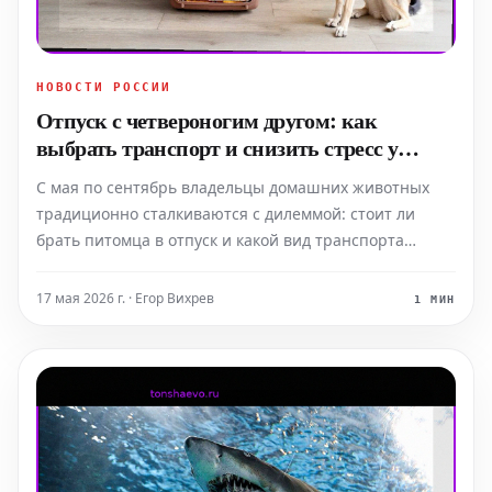
НОВОСТИ РОССИИ
Отпуск с четвероногим другом: как
выбрать транспорт и снизить стресс у
питомца
С мая по сентябрь владельцы домашних животных
традиционно сталкиваются с дилеммой: стоит ли
брать питомца в отпуск и какой вид транспорта
выбрать, чтобы путешествие было максимально
комфортным для четвероногого друга. Ветеринар
17 мая 2026 г. · Егор Вихрев
1 МИН
Михаил Шеляков отмечает, что способность
животных переносить по