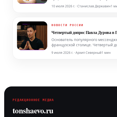
организм почти сразу, вызывая по
10 июля 2026 г. · Станислав Державин
1 м
нарушени
НОВОСТИ РОССИИ
Четвертый допрос Павла Дурова в П
Основатель популярного мессендже
французской столице. Четвертый до
начатого в 2024 году, относительн
9 июля 2026 г. · Архип Северный
1 мин
деятельности. С
РЕДАКЦИОННОЕ МЕДИА
tonshaevo.ru