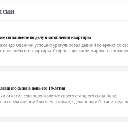
ссии
е соглашение по делу о затоплении квартиры
ександр Овечкин успешно урегулировал давний конфликт со св
затоплением его квартиры. Стороны достигли мирового соглаше
етнего судебного разбирательства. Инцидент произошел из-за
евшего сына в день его 18-летия
хи отметил совершеннолетие своего старшего сына Леви,
 в своем личном блоге. На снимке, сделанном в Остине, недал
ик позируют в схожих образах — джинсах и рубашках. «