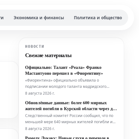
ти
Экономика и финансы
Политика и общество
НОВОСТИ
Свежие материалы
Официально: Талант «Реала» Франко
Мастантуоно перешел в «Фиорентину»
«Фиорентина» официально объявила о
подписании молодого таланта мадридского
«Реала» Франко Мастантуоно на правах
8 августа 2026 г.
сезонной аренды. 18-летний Мастантуоно
Обновлённые данные: более 600 мирных
присоединяется к «Фиорентине» по прямой
жителей погибли в Курской области через два
арендной сделке, которая не включает опции
года после вторжения
Следственный комитет России сообщил, что по
или обязательства выкупа. Также не будет
меньшей мере 640 мирных жителей погибли и
автоматического
561 получили ранения в ходе оккупации
8 августа 2026 г.
украинскими силами юго-западной Курской
Ромелу Лукаку: Новые слухи о переходе в