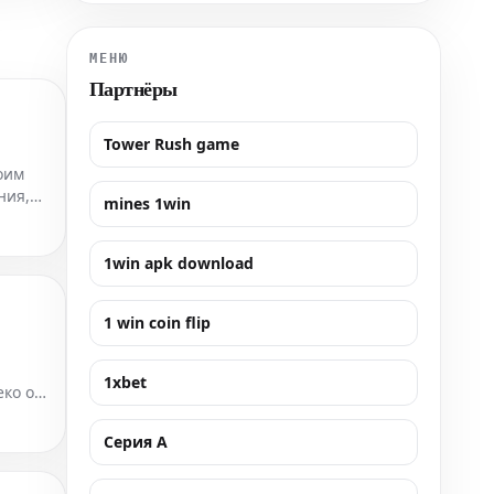
время бури и погибла.
МЕНЮ
Партнёры
Tower Rush game
оим
ния,
mines 1win
1win apk download
1 win coin flip
1xbet
еко от
Серия А