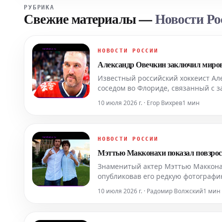
РУБРИКА
Свежие материалы
—
Новости Ро
НОВОСТИ РОССИИ
Александр Овечкин заключил мирово
Известный российский хоккеист Ал
соседом во Флориде, связанный с 
что привело к прекращению многол
10 июля 2026 г. · Егор Вихрев
1 мин
некорректн
НОВОСТИ РОССИИ
Мэттью Макконахи показал повзросл
Знаменитый актер Мэттью Маккона
опубликовав его редкую фотографию
семейного дома, Мэттью и именинн
10 июля 2026 г. · Радомир Волжский
1 мин