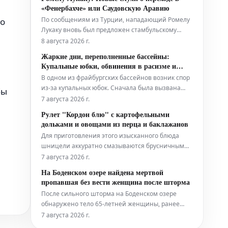
области. Эти данные были обнародованы в
«Фенербахче» или Саудовскую Аравию
четверг, в годовщину неожиданного
По сообщениям из Турции, нападающий Ромелу
 о
трансграничного вторжения. Обновлённая
Лукаку вновь был предложен стамбульскому
цифра от главного
«Фенербахче», поскольку форвард активно ищет
8 августа 2026 г.
новый клуб на предстоящий сезон 2026-27. Тем
Жаркие дни, переполненные бассейны:
не менее, согласно последним данным,
Купальные юбки, обвинения в расизме и
возможность перехода в Саудовскую Аравию
примирительный исход
В одном из фрайбургских бассейнов возник спор
также становится всё более реальным вариант
из-за купальных юбок. Сначала была вызвана
бы
полиция, затем состоялся диалог. Это лишь один
7 августа 2026 г.
из примеров того, какие разногласия и вопросы
Рулет "Кордон блю" с картофельными
решаются на краю бассейна в летний период.
дольками и овощами из перца и баклажанов
Для приготовления этого изысканного блюда
шницели аккуратно смазываются брусничным
соусом, а затем начиняются слоями ветчины и
7 августа 2026 г.
сыра. После этого они тщательно сворачиваются
На Боденском озере найдена мертвой
в рулет и обжариваются до золотистой корочки.
пропавшая без вести женщина после шторма
Подаётся рулет "Кордон блю" с гарниром из
После сильного шторма на Боденском озере
хрустящих картофельных долек и све
обнаружено тело 65-летней женщины, ранее
числившейся пропавшей без вести. По данным
7 августа 2026 г.
полиции, она упала в воду с моторной лодки во