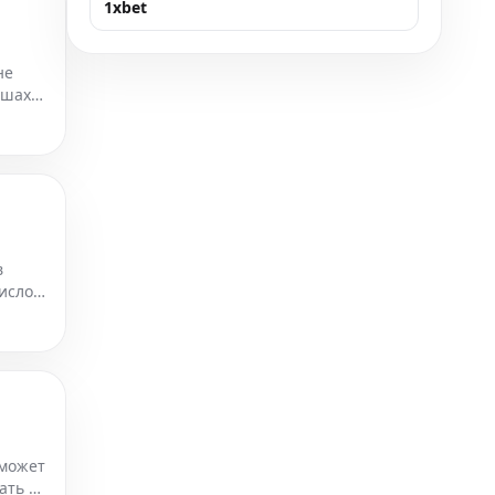
1xbet
не
 шахт,
в
исло
ечен
 может
ать на