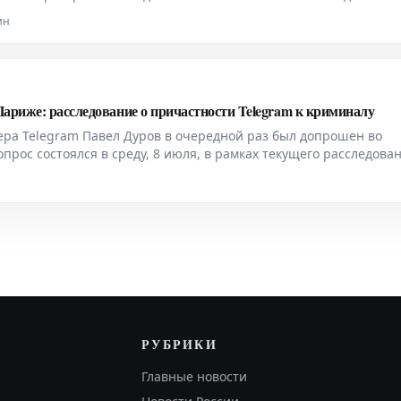
вышение уровня гормонов стресса, изменение тонуса сосудов и
ин
ариже: расследование о причастности Telegram к криминалу
ра Telegram Павел Дуров в очередной раз был допрошен во
прос состоялся в среду, 8 июля, в рамках текущего расследован
о предполагаемой причастности его платформы к преступной
РУБРИКИ
Главные новости