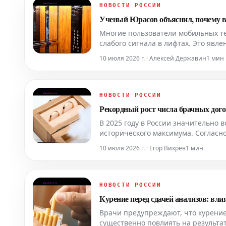
НОВОСТИ РОССИИ
Ученый Юрасов объяснил, почему в 
Многие пользователи мобильных те
слабого сигнала в лифтах. Это явл
которые препятствуют нормальном
10 июля 2026 г. · Алексей Державин
1 мин
станцией. Детальн
НОВОСТИ РОССИИ
Рекордный рост числа брачных дого
В 2025 году в России значительно 
исторического максимума. Согласн
таких соглашений увеличилось бол
10 июля 2026 г. · Егор Вихрев
1 мин
существ
НОВОСТИ РОССИИ
Курение перед сдачей анализов: вли
Врачи предупреждают, что курение
существенно повлиять на результа