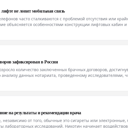
лифте не ловит мобильная связь
лефонов часто сталкиваются с проблемой отсутствия или край
ение объясняется особенностями конструкции лифтовых кабин и
у обмену сигнала между смартфоном и ближайшей базовой
воров зафиксирован в России
возросло количество заключенных брачных договоров, достигну
о анализу данных нотариата, проведенному исследователями, ч
ее чем в два раза по сравнению с предыдущим периодом. Отм
яние на результаты и рекомендации врача
, независимо от того, обычные это сигареты или электронные,
ты лабораторных исследований. Никотин начинает воздействов