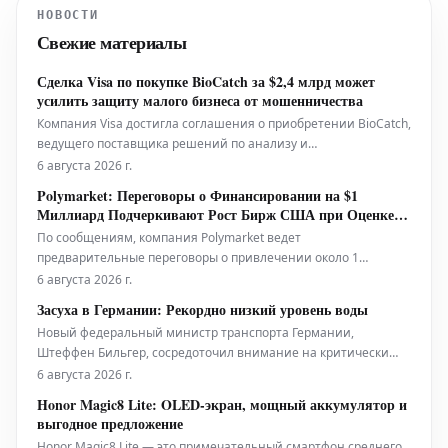
НОВОСТИ
причастности его платформы к
Свежие материалы
преступной деятельности. С
Сделка Visa по покупке BioCatch за $2,4 млрд может
усилить защиту малого бизнеса от мошенничества
Компания Visa достигла соглашения о приобретении BioCatch,
ведущего поставщика решений по анализу и
предотвращению мошенничества, за 2,4 миллиарда
6 августа 2026 г.
долларов наличными. Этот стратегический шаг направлен на
Polymarket: Переговоры о Финансировании на $1
значительное укрепление механизмов защиты от
Миллиард Подчеркивают Рост Бирж США при Оценке в
мошенничества, что, как ожидается, пр
$20 Миллиардов
По сообщениям, компания Polymarket ведет
предварительные переговоры о привлечении около 1
миллиарда долларов инвестиций, при этом ее оценка может
6 августа 2026 г.
превысить 20 миллиардов долларов. Этот потенциальный
Засуха в Германии: Рекордно низкий уровень воды
раунд финансирования рассматривается как важный
Новый федеральный министр транспорта Германии,
показатель быстрого роста и возрастающей значимо
Штеффен Бильгер, сосредоточил внимание на критически
низком уровне воды в Рейне. Однако эта ситуация — далеко
6 августа 2026 г.
не единственная сложная задача, стоящая перед
Honor Magic8 Lite: OLED-экран, мощный аккумулятор и
ведомством.
выгодное предложение
Honor Magic8 Lite — это примечательный смартфон среднего