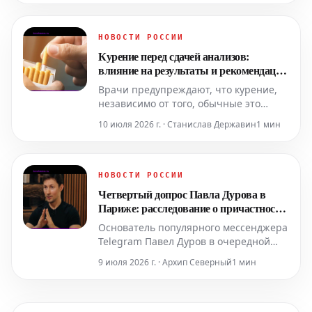
анализу данных нотариата,
проведенному исследователями,
число таких соглашений увеличилось
НОВОСТИ РОССИИ
более чем в два раза по сравнению с
Курение перед сдачей анализов:
предыдущим периодом. Отмечен
влияние на результаты и рекомендации
существ
врача
Врачи предупреждают, что курение,
независимо от того, обычные это
сигареты или электронные, может
10 июля 2026 г. · Станислав Державин
1 мин
существенно повлиять на результаты
лабораторных исследований. Никотин
начинает воздействовать на организм
почти сразу, вызывая повышение
НОВОСТИ РОССИИ
уровня гормонов стресса, изменение
Четвертый допрос Павла Дурова в
тонуса сосудов и нарушени
Париже: расследование о причастности
Telegram к криминалу
Основатель популярного мессенджера
Telegram Павел Дуров в очередной
раз был допрошен во французской
9 июля 2026 г. · Архип Северный
1 мин
столице. Четвертый допрос состоялся
в среду, 8 июля, в рамках текущего
расследования, начатого в 2024 году,
относительно предполагаемой