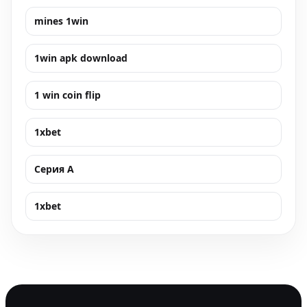
mines 1win
1win apk download
1 win coin flip
1xbet
Серия А
1xbet