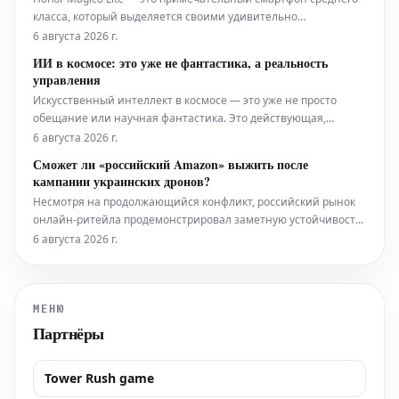
класса, который выделяется своими удивительно
продвинутыми техническими характеристиками. Это новое
6 августа 2026 г.
устройство в настоящее время предлагается в рамках
ИИ в космосе: это уже не фантастика, а реальность
специальной акции, что делает его еще более
управления
привлекательным приобретением.
Искусственный интеллект в космосе — это уже не просто
обещание или научная фантастика. Это действующая,
решающая операционная реальность, которая уже
6 августа 2026 г.
применяется повсеместно. Он активно используется: от
Сможет ли «российский Amazon» выжить после
телескопов, ежедневно генерирующих петабайты данных, до
кампании украинских дронов?
марсоходов, которые самостоятельно о
Несмотря на продолжающийся конфликт, российский рынок
онлайн-ритейла продемонстрировал заметную устойчивость
и активный рост. Однако недавние атаки беспилотников,
6 августа 2026 г.
направленные на Wildberries, одного из крупнейших игроков
электронной коммерции в России, теперь угрожают нарушить
эту поло
МЕНЮ
Партнёры
Tower Rush game