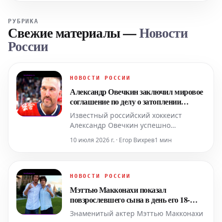
РУБРИКА
Свежие материалы
—
Новости
России
НОВОСТИ РОССИИ
Александр Овечкин заключил мировое
соглашение по делу о затоплении
квартиры
Известный российский хоккеист
Александр Овечкин успешно
урегулировал давний конфликт со
10 июля 2026 г. · Егор Вихрев
1 мин
своим соседом во Флориде, связанный
с затоплением его квартиры. Стороны
достигли мирового соглашения, что
привело к прекращению многолетнего
НОВОСТИ РОССИИ
судебного разбирательства. Инцидент
Мэттью Макконахи показал
произошел из-за некорректн
повзрослевшего сына в день его 18-
летия
Знаменитый актер Мэттью Макконахи