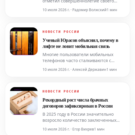
отметил совершеннолетие своего
старшего сына Леви, опубликовав его
10 июля 2026 г. · Радомир Волжский
1 мин
редкую фотографию в своем личном
блоге. На снимке, сделанном в Остине,
недалеко от семейного дома, Мэттью и
именинник позируют в схожих
НОВОСТИ РОССИИ
образах — джинсах и рубашках. «
Ученый Юрасов объяснил, почему в
лифте не ловит мобильная связь
Многие пользователи мобильных
телефонов часто сталкиваются с
проблемой отсутствия или крайне
10 июля 2026 г. · Алексей Державин
1 мин
слабого сигнала в лифтах. Это явление
объясняется особенностями
конструкции лифтовых кабин и шахт,
которые препятствуют нормальному
НОВОСТИ РОССИИ
обмену сигнала между смартфоном и
Рекордный рост числа брачных
ближайшей базовой станцией.
договоров зафиксирован в России
Детальн
В 2025 году в России значительно
возросло количество заключенных
брачных договоров, достигнув
10 июля 2026 г. · Егор Вихрев
1 мин
исторического максимума. Согласно