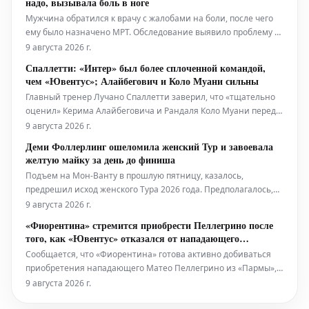
надо, вызывала боль в ноге
атаковала и оторвалась],
Мужчина обратился к врачу с жалобами на боли, после чего
ему было назначено МРТ. Обследование выявило проблему со
спиной, требующую хирургического вмешательства. Однако
9 августа 2026 г.
КТ, проведенное непосредственно перед операцией,
Спаллетти: «Интер» был более сплоченной командой,
неожиданно показало, что источник болей на самом деле был
чем «Ювентус»; Алайбегович и Коло Муани сильны
вызван случайно про
Главный тренер Лучано Спаллетти заверил, что «тщательно
оценил» Керима Алайбеговича и Рандаля Коло Муани перед
их подписанием «Ювентусом», но признал, что в
9 августа 2026 г.
сегодняшнем товарищеском матче «Интер» выглядел «более
Деми Фоллерлинг ошеломила женский Тур и завоевала
сплоченной командой, чем мы». «Бьянконери» проводят
желтую майку за день до финиша
значительные изменения посл
Подъем на Мон-Ванту в прошлую пятницу, казалось,
предрешил исход женского Тура 2026 года. Предполагалось,
что если и произойдут изменения в расстановке сил, то
9 августа 2026 г.
только в последний день, воскресенье, на этапе с четырьмя
«Фиорентина» стремится приобрести Пеллегрино после
подъемами на перевал д'Эз. Однако в непредсказуемом
того, как «Ювентус» отказался от нападающего
Женском Туре, где царит
«Пармы»
Сообщается, что «Фиорентина» готова активно добиваться
приобретения нападающего Матео Пеллегрино из «Пармы»,
оцениваемого в 30 миллионов евро. Его рассматривают как
9 августа 2026 г.
замену Роберто Пикколи, после того как «Ювентус» отказался