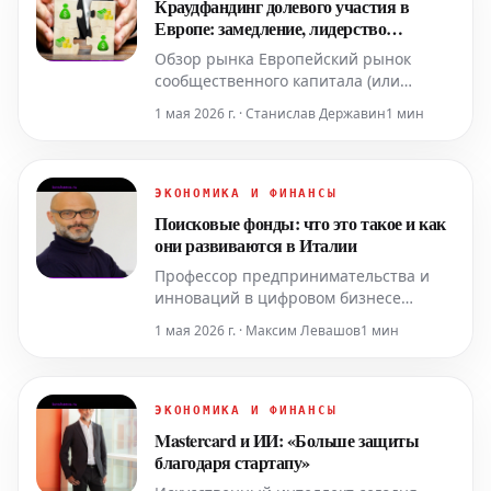
Краудфандинг долевого участия в
трансформации, компетенции и
Европе: замедление, лидерство
организация», организо
Франции и резкое падение Италии
Обзор рынка Европейский рынок
сообщественного капитала (или
краудфандинга долевого участия)
1 мая 2026 г. · Станислав Державин
1 мин
открыл 2026 год с неоднозначными
сигналами. Цифры указывают на
сохранение активности экосистемы,
однако она проходит через фазу
ЭКОНОМИКА И ФИНАНСЫ
трансформации, которая меняет
Поисковые фонды: что это такое и как
географические, секторальные и
они развиваются в Италии
операцион
Профессор предпринимательства и
инноваций в цифровом бизнесе
Миланского политехнического
1 мая 2026 г. · Максим Левашов
1 мин
университета и содиректор
Обсерватории поисковых фондов в
Италии Экосистема поисковых фондов
(Search Fund) в Италии активно
ЭКОНОМИКА И ФИНАНСЫ
развивается. Поисковые фонды — это
Mastercard и ИИ: «Больше защиты
инвестиционные инс
благодаря стартапу»