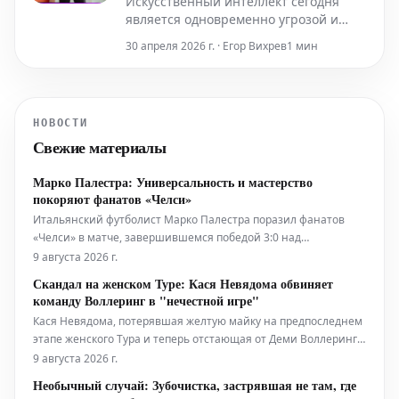
Искусственный интеллект сегодня
является одновременно угрозой и
средством защиты для компаний,
30 апреля 2026 г. · Егор Вихрев
1 мин
работающих с кредитными картами.
«Как и любая технология, он может
быть и тем, и другим, — говорит Лука
Корти, региональный менеджер
НОВОСТИ
Mastercard в Италии, — поэтому среди
Свежие материалы
участников кибербезопасности
Марко Палестра: Универсальность и мастерство
покоряют фанатов «Челси»
Итальянский футболист Марко Палестра поразил фанатов
«Челси» в матче, завершившемся победой 3:0 над
«Миланом». Он демонстрировал свои навыки на позициях
9 августа 2026 г.
левого защитника, вингбека и, казалось, был везде на поле.
Скандал на женском Туре: Кася Невядома обвиняет
Удивленные болельщики задавались вопросом: «Мы точно
команду Воллеринг в "нечестной игре"
уверены, что он защитник?»
Кася Невядома, потерявшая желтую майку на предпоследнем
этапе женского Тура и теперь отстающая от Деми Воллеринг
на 8 секунд, обвинила напарницу Воллеринг в
9 августа 2026 г.
"неправомерном" толчке к барьерам на заключительном
Необычный случай: Зубочистка, застрявшая не там, где
отрезке гонки. "Я не смогла удержаться за Деми [когда она