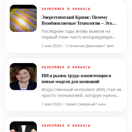
процесс оформления заказа. К 2026
году это явление достигло зрелости:
ЭКОНОМИКА И ФИНАНСЫ
большие языковые моде
Энергетический Кризис: Почему
Возобновляемые Технологии – Это
Новая Устойчивость
Последние годы вновь вывели на
первый план часто игнорируемую
тему – энергетическую безопасность.
2 мая 2026 г. · Станислав Державин
1 мин
Италия, более чем на 95% зависящая
от импортного газа, остается уязвимой
перед лицом геополитической
напряженности и нестабильности цен
ЭКОНОМИКА И ФИНАНСЫ
на ископаемые виды топлива. Однако
ИИ и рынок труда: компетенции и
существует реальная надеж
новые модели для компаний
Искусственный интеллект (ИИ) стал не
просто технологией, которую нужно
освоить, а новой операционной
1 мая 2026 г. · Архип Северный
1 мин
средой, в которой компании
переосмысливают работу,
компетенции и лидерство. Именно из
этого понимания возникла
ЭКОНОМИКА И ФИНАНСЫ
конференция «ИИ и рынок труда: