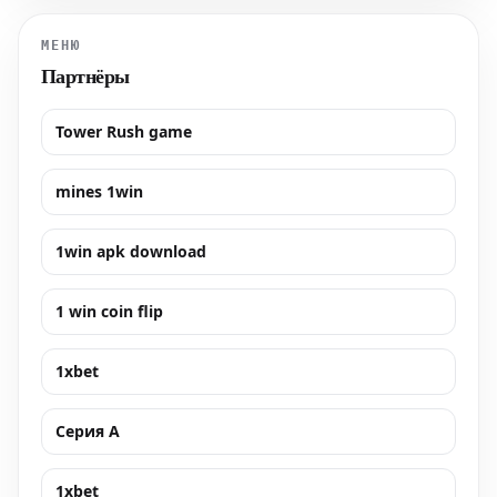
от борьбы за этого игрока. Аргентинского центрфорварда
этим летом
МЕНЮ
Партнёры
Tower Rush game
mines 1win
1win apk download
1 win coin flip
1xbet
Серия А
1xbet