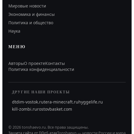
Мировые новости
Экономика и финансы
Политика и общество
Наука
МЕНЮ
Авторы
О проекте
Контакты
Политика конфиденциальности
ДРУГИЕ НАШИ ПРОЕКТЫ
dtdim-vostok.ru
tera-minecraft.ru
hyggelife.ru
kill-zombi.ru
rostovbasket.com
©
2026
tonshaevo.ru
.
Все права защищены.
Tonshaevo — новости России и мира
Защита сайта от DDoS атак